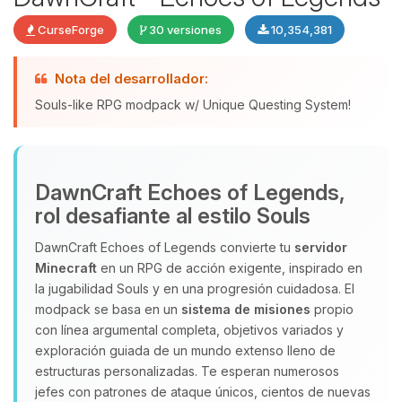
CurseForge
30 versiones
10,354,381
Nota del desarrollador:
Souls-like RPG modpack w/ Unique Questing System!
DawnCraft Echoes of Legends,
Yupi, por fin alguien con quien
rol desafiante al estilo Souls
hablar! Soy Choupy, tu pequeno
asistente de BoxToPlay. Cuentame
DawnCraft Echoes of Legends convierte tu
servidor
que necesitas y moveré mis
Minecraft
en un RPG de acción exigente, inspirado en
pequenos circuitos para ayudarte.
la jugabilidad Souls y en una progresión cuidadosa. El
07/08/2026 07:19
modpack se basa en un
sistema de misiones
propio
con línea argumental completa, objetivos variados y
exploración guiada de un mundo extenso lleno de
estructuras personalizadas. Te esperan numerosos
jefes con patrones de ataque únicos, cientos de nuevas