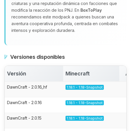
criaturas y una reputación dinámica con facciones que
modifica la reacción de los PNJ. En
BoxToPlay
recomendamos este modpack a quienes buscan una
aventura cooperativa profunda, centrada en combates
intensos y exploración duradera.
Versiones disponibles
Versión
Minecraft
Ac
DawnCraft - 2.0.16_hf
1.18.1 - 1.18-Snapshot
DawnCraft - 2.0.16
1.18.1 - 1.18-Snapshot
DawnCraft - 2.0.15
1.18.1 - 1.18-Snapshot