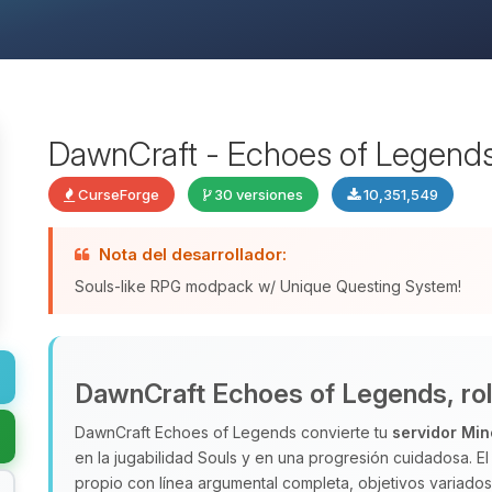
DawnCraft - Echoes of Legend
CurseForge
30 versiones
10,351,549
Nota del desarrollador:
Souls-like RPG modpack w/ Unique Questing System!
DawnCraft Echoes of Legends, rol d
DawnCraft Echoes of Legends convierte tu
servidor Min
en la jugabilidad Souls y en una progresión cuidadosa. 
propio con línea argumental completa, objetivos variad