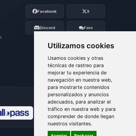
Soy Choupy, tu pequeno asistente de
Facebook
X
BoxToPlay. Cuentame que necesitas y
moveré mis pequenos circuitos para
ayudarte.
Discord
Foro
07/08/2026 02:39
n
Utilizamos cookies
Usamos cookies y otras
técnicas de rastreo para
mejorar tu experiencia de
navegación en nuestra web,
para mostrarte contenidos
personalizados y anuncios
adecuados, para analizar el
tráfico en nuestra web y para
comprender de donde llegan
🍪
nuestros visitantes.
Aceptar
Rechazar