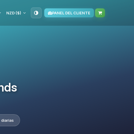
NZD ($)
PANEL DEL CLIENTE
nds
 diarias