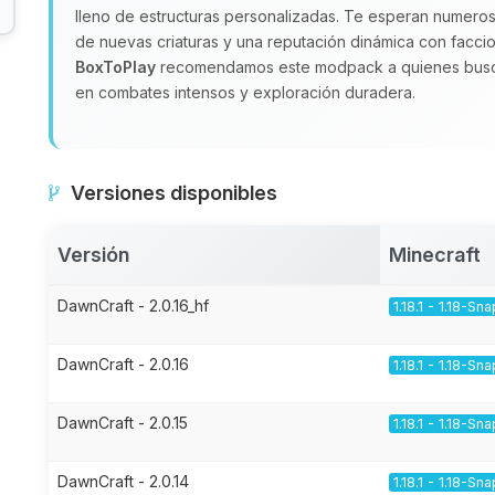
lleno de estructuras personalizadas. Te esperan numeros
de nuevas criaturas y una reputación dinámica con faccio
BoxToPlay
recomendamos este modpack a quienes busca
en combates intensos y exploración duradera.
Versiones disponibles
Versión
Minecraft
DawnCraft - 2.0.16_hf
1.18.1 - 1.18-Sn
DawnCraft - 2.0.16
1.18.1 - 1.18-Sn
DawnCraft - 2.0.15
1.18.1 - 1.18-Sn
DawnCraft - 2.0.14
1.18.1 - 1.18-Sn