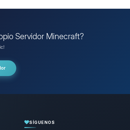
opio Servidor Minecraft?
ic!
dor
SÍGUENOS
Yupi, por fin alguien con quien hablar!