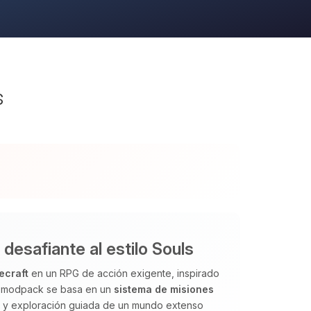
s
esafiante al estilo Souls
ecraft
en un RPG de acción exigente, inspirado
El modpack se basa en un
sistema de misiones
os y exploración guiada de un mundo extenso