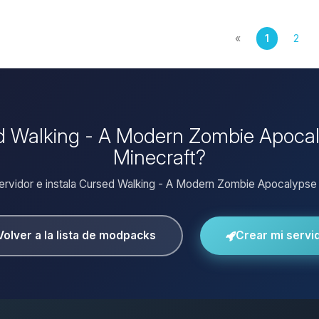
«
1
2
ed Walking - A Modern Zombie Apocal
Minecraft?
servidor e instala Cursed Walking - A Modern Zombie Apocalypse c
Volver a la lista de modpacks
Crear mi servi