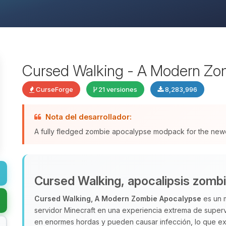
Cursed Walking - A Modern Zo
CurseForge
21 versiones
8,283,996
Nota del desarrollador:
A fully fledged zombie apocalypse modpack for the newes
Cursed Walking, apocalipsis zomb
Cursed Walking, A Modern Zombie Apocalypse
es un 
servidor Minecraft en una experiencia extrema de super
en enormes hordas y pueden causar infección, lo que exi