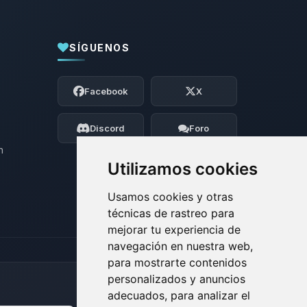
SÍGUENOS
Yupi, por fin alguien con quien hablar!
Soy Choupy, tu pequeno asistente de
Facebook
X
BoxToPlay. Cuentame que necesitas y
moveré mis pequenos circuitos para
ayudarte.
Discord
Foro
06/08/2026 03:34
n
Utilizamos cookies
Usamos cookies y otras
técnicas de rastreo para
mejorar tu experiencia de
navegación en nuestra web,
para mostrarte contenidos
personalizados y anuncios
adecuados, para analizar el