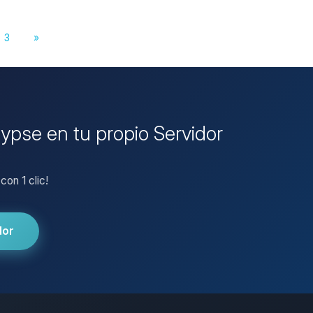
3
»
ypse en tu propio Servidor
on 1 clic!
dor