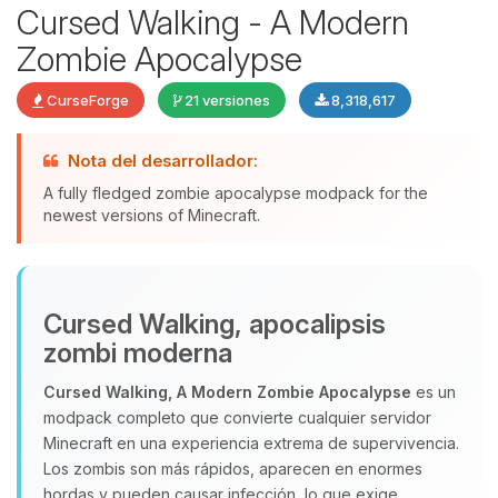
Cursed Walking - A Modern
Zombie Apocalypse
CurseForge
21 versiones
8,318,617
Nota del desarrollador:
A fully fledged zombie apocalypse modpack for the
newest versions of Minecraft.
Yupi, por fin alguien con quien
hablar! Soy Choupy, tu pequeno
Cursed Walking, apocalipsis
asistente de BoxToPlay. Cuentame
zombi moderna
que necesitas y moveré mis
pequenos circuitos para ayudarte.
Cursed Walking, A Modern Zombie Apocalypse
es un
modpack completo que convierte cualquier servidor
10/08/2026 11:34
Minecraft en una experiencia extrema de supervivencia.
Los zombis son más rápidos, aparecen en enormes
hordas y pueden causar infección, lo que exige