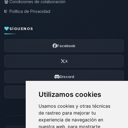
Condiciones de colaboración
Política de Privacidad
SÍGUENOS
Facebook
X
Discord
Foro
Utilizamos cookies
Usamos cookies y otras técnicas
de rastreo para mejorar tu
experiencia de navegación en
nuestra web, para mostrarte