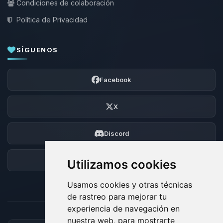
Condiciones de colaboración
Política de Privacidad
SÍGUENOS
Facebook
X
Discord
Foro
Utilizamos cookies
Usamos cookies y otras técnicas
de rastreo para mejorar tu
experiencia de navegación en
nuestra web, para mostrarte