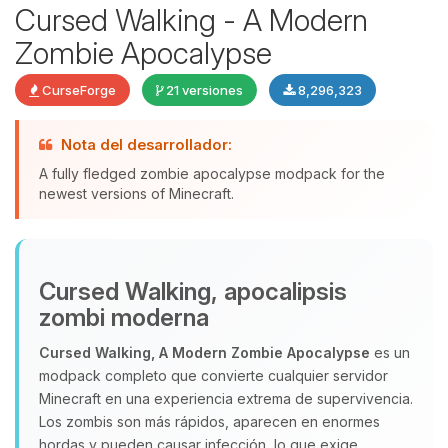
Cursed Walking - A Modern
Zombie Apocalypse
CurseForge
21 versiones
8,296,323
Nota del desarrollador:
A fully fledged zombie apocalypse modpack for the
newest versions of Minecraft.
Yupi, por fin alguien con quien
hablar! Soy Choupy, tu pequeno
Cursed Walking, apocalipsis
asistente de BoxToPlay. Cuentame
zombi moderna
que necesitas y moveré mis
pequenos circuitos para ayudarte.
Cursed Walking, A Modern Zombie Apocalypse
es un
modpack completo que convierte cualquier servidor
07/08/2026 08:53
Minecraft en una experiencia extrema de supervivencia.
Los zombis son más rápidos, aparecen en enormes
hordas y pueden causar infección, lo que exige