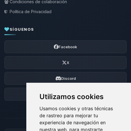
Condiciones de colaboración
Política de Privacidad
SÍGUENOS
Facebook
X
Discord
Foro
Utilizamos cookies
Usamos cookies y otras técnicas
de rastreo para mejorar tu
experiencia de navegación en
nuestra web, para mostrarte