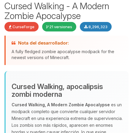
Cursed Walking - A Modern
Zombie Apocalypse
CurseForge
21 versiones
8,296,323
Nota del desarrollador:
A fully fledged zombie apocalypse modpack for the
newest versions of Minecraft.
Yupi, por fin alguien con quien
hablar! Soy Choupy, tu pequeno
Cursed Walking, apocalipsis
asistente de BoxToPlay. Cuentame
zombi moderna
que necesitas y moveré mis
pequenos circuitos para ayudarte.
Cursed Walking, A Modern Zombie Apocalypse
es un
modpack completo que convierte cualquier servidor
07/08/2026 04:41
Minecraft en una experiencia extrema de supervivencia.
Los zombis son más rápidos, aparecen en enormes
hordas y pueden causar infección, lo que exige