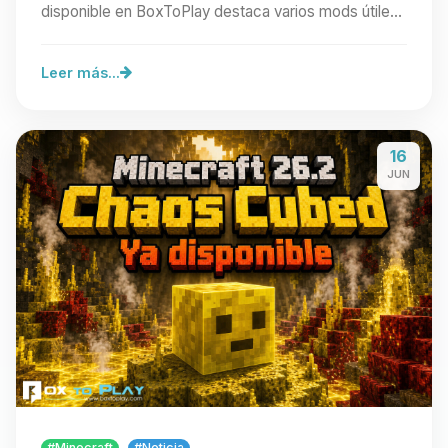
disponible en BoxToPlay destaca varios mods útiles
para…
Leer más...
16
JUN
#Minecraft
#Noticia