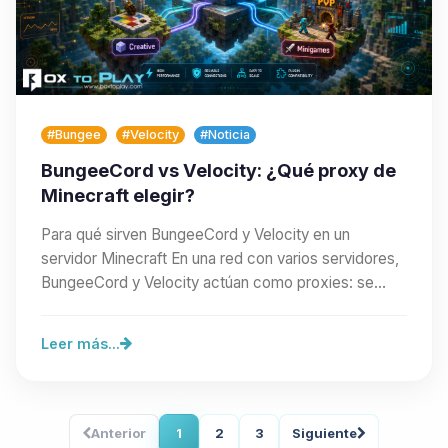
#Bungee
#Velocity
#Noticia
BungeeCord vs Velocity: ¿Qué proxy de
Minecraft elegir?
Para qué sirven BungeeCord y Velocity en un
servidor Minecraft En una red con varios servidores,
BungeeCord y Velocity actúan como proxies: se
colocan…
Leer más...
Anterior
1
2
3
Siguiente