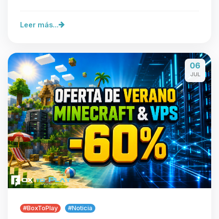
facilita…
Leer más...
06
JUL
#BoxToPlay
#Noticia