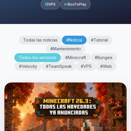
VPS
BoxToPlay
Todas las noticias
#Noticia
#Tutorial
#Mantenimiento
Todos los servicios
#Minecraft
#Bungee
#Velocity
#TeamSpeak
#VPS
#Web