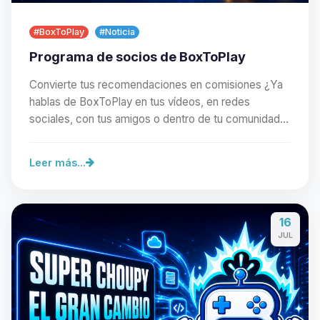
#BoxToPlay
#Noticia
Programa de socios de BoxToPlay
Convierte tus recomendaciones en comisiones ¿Ya
hablas de BoxToPlay en tus vídeos, en redes
sociales, con tus amigos o dentro de tu comunidad?
Con…
Leer más...
16
Yupi, por fin alguien con quien
JUL
hablar! Soy Choupy, tu pequeno
asistente de BoxToPlay. Cuentame
que necesitas y moveré mis
pequenos circuitos para ayudarte.
10/08/2026 11:14