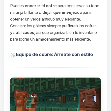
asistente de BoxToPlay. Cuentame
Puedes
encerar el cofre
para conservar su tono
que necesitas y moveré mis
naranja brillante o
dejar que envejezca
para
pequenos circuitos para ayudarte.
obtener un verde antiguo muy elegante.
10/08/2026 09:41
Consejo: los gólems siempre prefieren los cofres
ya utilizados
, así que organiza bien tu inventario
para lograr un almacenamiento más eficiente.
Equipo de cobre: Ármate con estilo