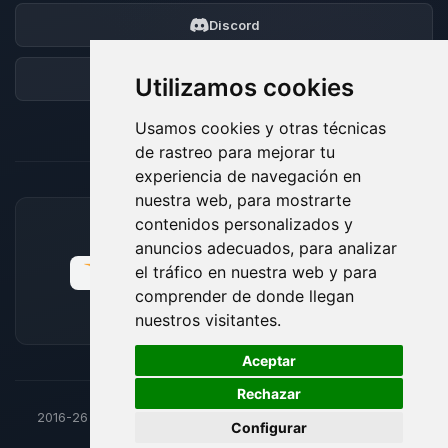
Discord
Foro
Utilizamos cookies
Usamos cookies y otras técnicas
de rastreo para mejorar tu
experiencia de navegación en
nuestra web, para mostrarte
contenidos personalizados y
MÉTODOS DE PAGO ACEPTADOS
anuncios adecuados, para analizar
el tráfico en nuestra web y para
comprender de donde llegan
nuestros visitantes.
🍪
Aceptar
Rechazar
2016-26
© BoxToPlay - Todos los derechos reservados por
Configurar
ByteLogic