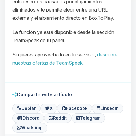
enlaces rotos causados por alojamientos
eliminados y te permite elegir entre una URL
externa y el alojamiento directo en BoxToPlay.
La función ya está disponible desde la sección
TeamSpeak de tu panel.
Si quieres aprovecharlo en tu servidor,
descubre
Yupi, por fin alguien con quien
hablar! Soy Choupy, tu pequeno
nuestras ofertas de TeamSpeak
.
asistente de BoxToPlay. Cuentame
que necesitas y moveré mis
pequenos circuitos para ayudarte.
07/08/2026 23:02
Compartir este artículo
Copiar
X
Facebook
LinkedIn
Discord
Reddit
Telegram
WhatsApp