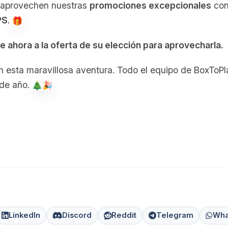
o, aprovechen nuestras
promociones excepcionales
con
PS
.
se ahora a la oferta de su elección para aprovecharla.
esta maravillosa aventura. Todo el equipo de BoxToPla
 de año.
LinkedIn
Discord
Reddit
Telegram
Wha