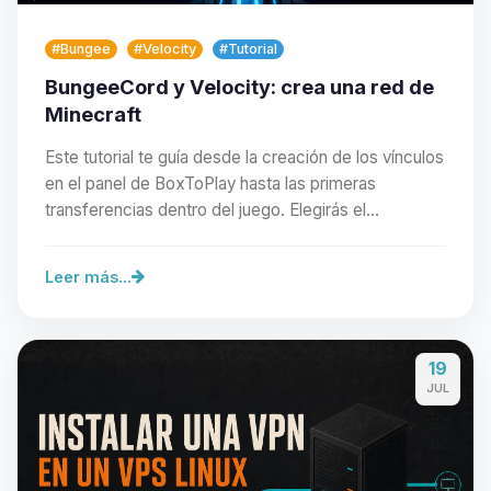
#Bungee
#Velocity
#Tutorial
BungeeCord y Velocity: crea una red de
Minecraft
Este tutorial te guía desde la creación de los vínculos
en el panel de BoxToPlay hasta las primeras
transferencias dentro del juego. Elegirás el…
Leer más...
Yupi, por fin alguien con quien
19
hablar! Soy Choupy, tu pequeno
JUL
asistente de BoxToPlay. Cuentame
que necesitas y moveré mis
pequenos circuitos para ayudarte.
07/08/2026 12:58