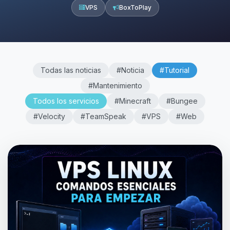
VPS
BoxToPlay
Todas las noticias
#Noticia
#Tutorial
#Mantenimiento
Todos los servicios
#Minecraft
#Bungee
#Velocity
#TeamSpeak
#VPS
#Web