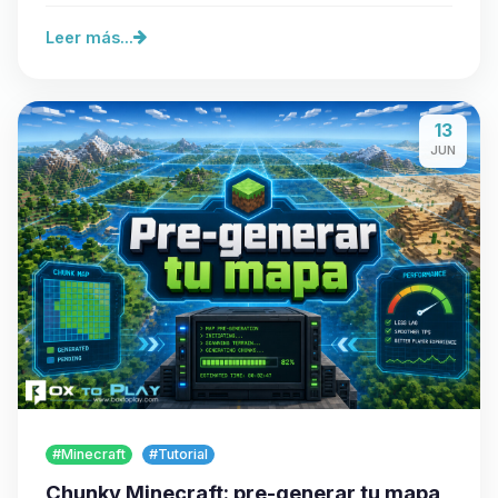
Leer más...
13
JUN
#Minecraft
#Tutorial
Chunky Minecraft: pre-generar tu mapa