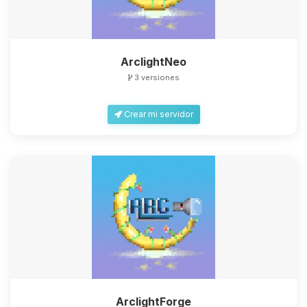
ArclightNeo
3 versiones
Crear mi servidor
ArclightForge