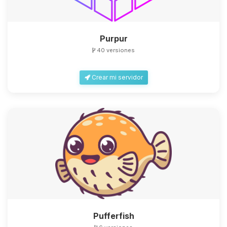
Purpur
40 versiones
Yupi, por fin alguien con quien
Crear mi servidor
hablar! Soy Choupy, tu pequeno
asistente de BoxToPlay. Cuentame
que necesitas y moveré mis
pequenos circuitos para ayudarte.
06/08/2026 20:43
Pufferfish