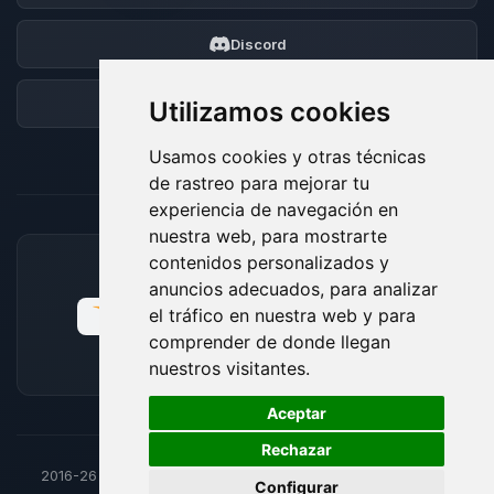
Discord
Foro
Utilizamos cookies
Usamos cookies y otras técnicas
de rastreo para mejorar tu
experiencia de navegación en
nuestra web, para mostrarte
contenidos personalizados y
MÉTODOS DE PAGO ACEPTADOS
anuncios adecuados, para analizar
el tráfico en nuestra web y para
comprender de donde llegan
nuestros visitantes.
🍪
Aceptar
Rechazar
2016-26
© BoxToPlay - Todos los derechos reservados por
Configurar