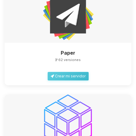
Paper
62 versiones
Crear mi servidor