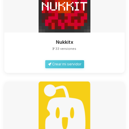
Nukkitx
33 versiones
Crear mi servidor