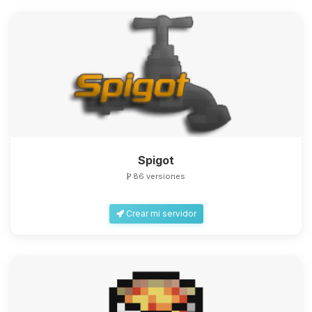
Spigot
86 versiones
Crear mi servidor