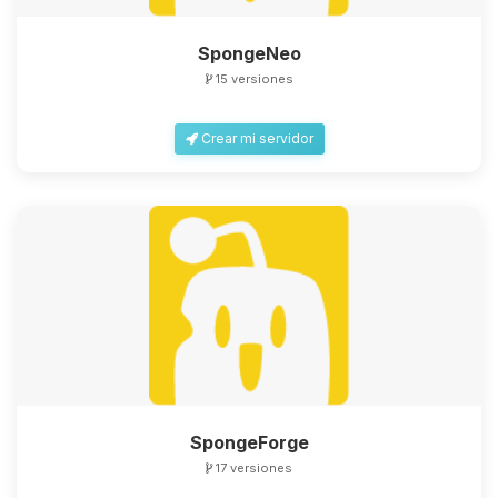
SpongeNeo
15 versiones
Crear mi servidor
SpongeForge
17 versiones