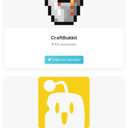
CraftBukkit
80 versiones
Crear mi servidor