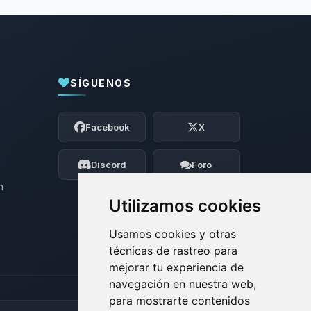
SÍGUENOS
Yupi, por fin alguien con quien hablar!
Soy Choupy, tu pequeno asistente de
Facebook
X
BoxToPlay. Cuentame que necesitas y
moveré mis pequenos circuitos para
ayudarte.
Discord
Foro
09/08/2026 08:17
n
Utilizamos cookies
Usamos cookies y otras
técnicas de rastreo para
mejorar tu experiencia de
navegación en nuestra web,
para mostrarte contenidos