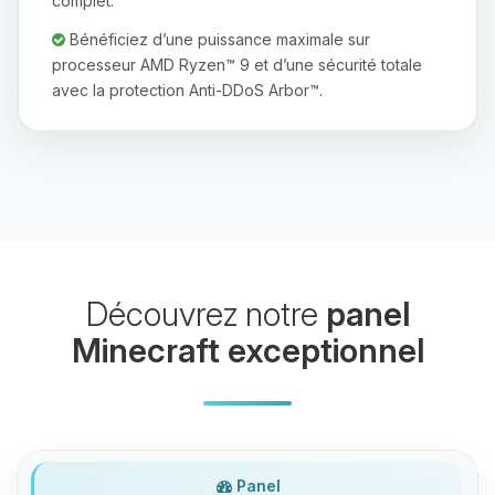
complet.
Bénéficiez d’une puissance maximale sur
processeur AMD Ryzen™ 9 et d’une sécurité totale
avec la protection Anti-DDoS Arbor™.
Youpi, enfin quelqu’un pour me
parler ! Moi c’est Choupy, ton petit
assistant BoxToPlay. Dis-moi ce dont
tu as besoin et je vais remuer mes
petits circuits pour t’aider.
10/08/2026 à 03:41
Découvrez notre
panel
Minecraft exceptionnel
Panel