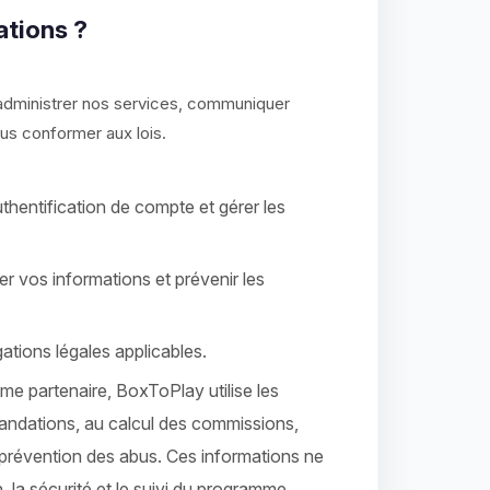
ations ?
t administrer nos services, communiquer
ous conformer aux lois.
’authentification de compte et gérer les
er vos informations et prévenir les
ations légales applicables.
me partenaire, BoxToPlay utilise les
mandations, au calcul des commissions,
 prévention des abus. Ces informations ne
, la sécurité et le suivi du programme