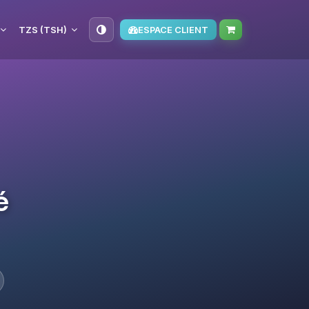
TZS (TSH)
ESPACE CLIENT
é