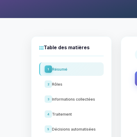
Table des matières
Résumé
1
Rôles
2
Informations collectées
3
Traitement
4
Décisions automatisées
5