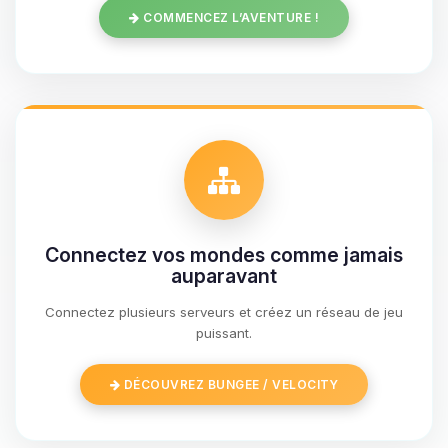
COMMENCEZ L’AVENTURE !
Connectez vos mondes comme jamais
auparavant
Connectez plusieurs serveurs et créez un réseau de jeu
Youpi, enfin quelqu’un pour me
puissant.
parler ! Moi c’est Choupy, ton petit
assistant BoxToPlay. Dis-moi ce dont
DÉCOUVREZ BUNGEE / VELOCITY
tu as besoin et je vais remuer mes
petits circuits pour t’aider.