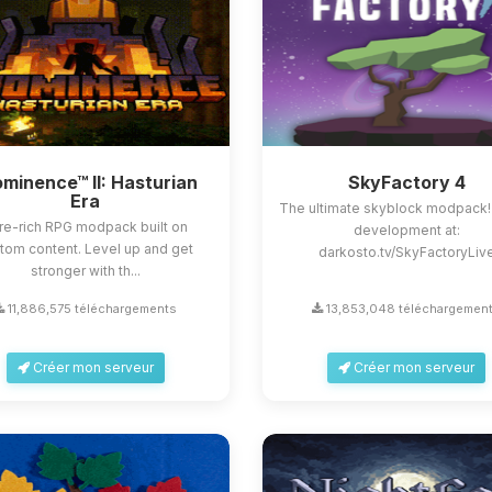
minence™ II: Hasturian
SkyFactory 4
Era
The ultimate skyblock modpack!
re-rich RPG modpack built on
development at:
tom content. Level up and get
darkosto.tv/SkyFactoryLiv
stronger with th...
11,886,575 téléchargements
13,853,048 téléchargemen
Créer mon serveur
Créer mon serveur