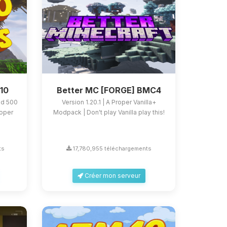
M10
Better MC [FORGE] BMC4
nd 500
Version 1.20.1 | A Proper Vanilla+
roper
Modpack | Don't play Vanilla play this!
ts
17,780,955 téléchargements
Créer mon serveur