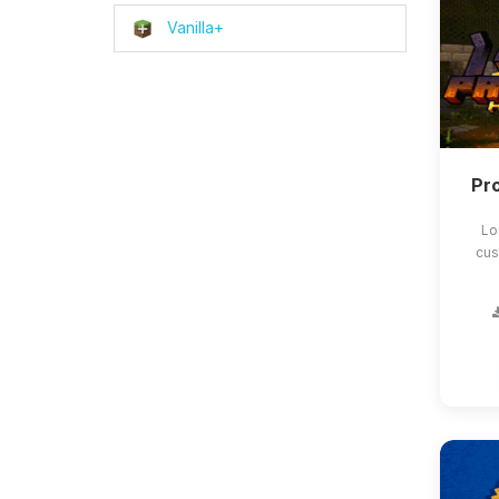
Vanilla+
Pro
Lo
cus