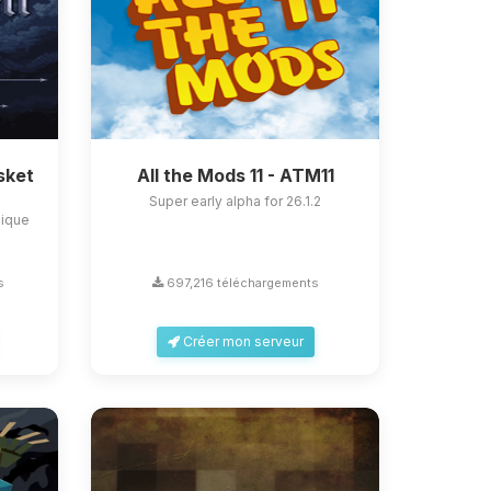
sket
All the Mods 11 - ATM11
Super early alpha for 26.1.2
nique
s
697,216 téléchargements
Créer mon serveur