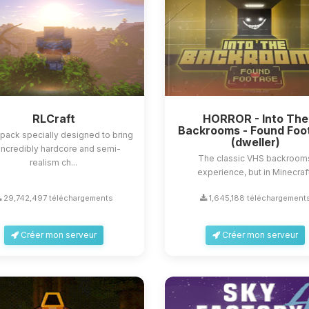
RLCraft
HORROR - Into The
Backrooms - Found Foo
ack specially designed to bring
(dweller)
incredibly hardcore and semi-
The classic VHS backroom
realism ch...
experience, but in Minecraf
29,742,497 téléchargements
1,645,188 téléchargement
Créer mon serveur
Créer mon serveur