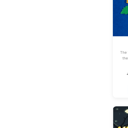
The 
the