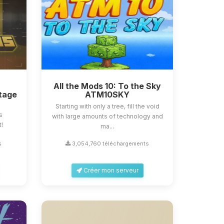
All the Mods 10: To the Sky
tage
ATM10SKY
Starting with only a tree, fill the void
s
with large amounts of technology and
t!
ma...
s
3,054,760 téléchargements
Créer mon serveur