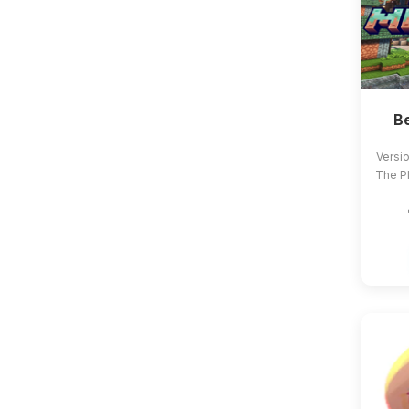
B
Versio
The Pl