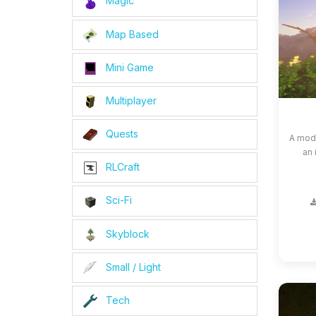
Magic
Map Based
Mini Game
Multiplayer
Quests
A modp
an 
RLCraft
Sci-Fi
Skyblock
Small / Light
Tech