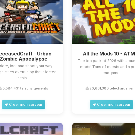
eceasedCraft - Urban
All the Mods 10 - AT
Zombie Apocalypse
The top pack of 2026 with arou
lore, loot and shoot your way
mods! Tons of quests and a p
gh cities overrun by the infected
endgame.
in this ...
8,584,431 téléchargements
20,661,380 téléchargemen
Créer mon serveur
Créer mon serveur