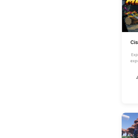
Ci
Exp
exp