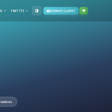
IS
TMT (T‏)
ESPACE CLIENT
nalières