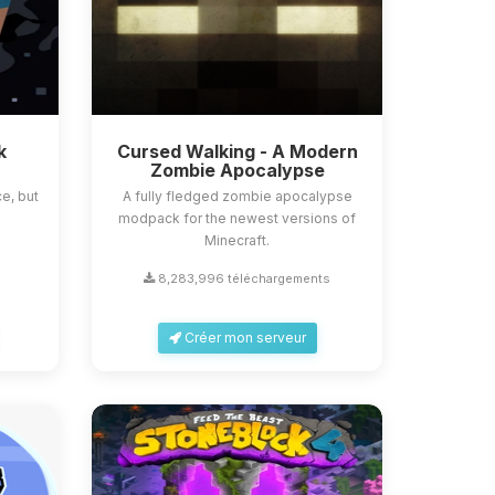
k
Cursed Walking - A Modern
Zombie Apocalypse
e, but
A fully fledged zombie apocalypse
modpack for the newest versions of
Minecraft.
8,283,996 téléchargements
Créer mon serveur