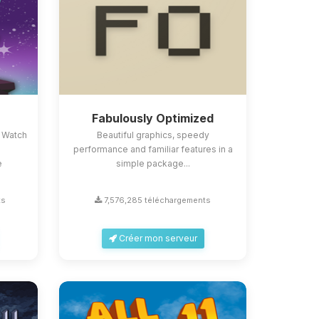
Fabulously Optimized
 Watch
Beautiful graphics, speedy
performance and familiar features in a
e
simple package...
ts
7,576,285 téléchargements
Créer mon serveur