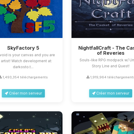
SkyFactory 5
NightfallCraft - The Ca
of Reveries
void is your canvas and you are
Souls-like RPG modpack w/ U
 artist! Watch development at:
Story Line and Quest!
darkosto.t...
1,493,354 téléchargements
1,919,964 téléchargement
Créer mon serveur
Créer mon serveur