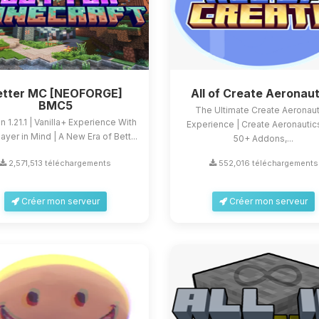
etter MC [NEOFORGE]
All of Create Aeronaut
BMC5
The Ultimate Create Aeronaut
n 1.21.1 | Vanilla+ Experience With
Experience | Create Aeronautic
ayer in Mind | A New Era of Bett...
50+ Addons,...
2,571,513 téléchargements
552,016 téléchargements
Créer mon serveur
Créer mon serveur