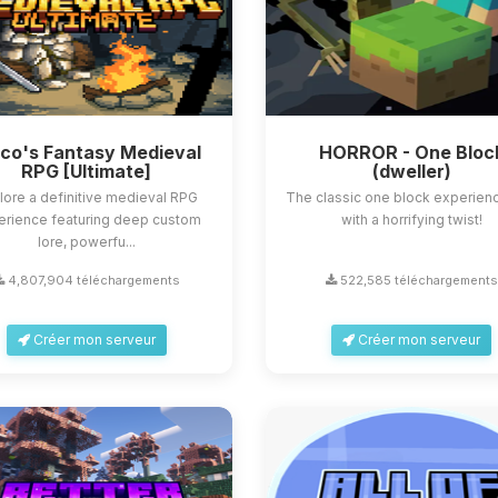
sco's Fantasy Medieval
HORROR - One Bloc
RPG [Ultimate]
(dweller)
lore a definitive medieval RPG
The classic one block experienc
erience featuring deep custom
with a horrifying twist!
lore, powerfu...
4,807,904 téléchargements
522,585 téléchargements
Créer mon serveur
Créer mon serveur