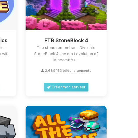
ics
FTB StoneBlock 4
ics
The stone remembers. Dive into
s with
StoneBlock 4, the next evolution of
Minecraft’s u...
2,689,163 téléchargements
Créer mon serveur