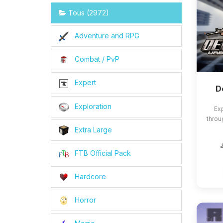
Tous (2972)
Adventure and RPG
Combat / PvP
Expert
D
Exploration
Exp
throu
Extra Large
FTB Official Pack
Hardcore
Horror