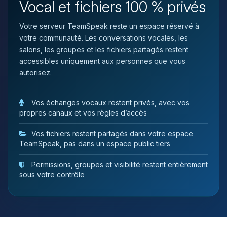
Vocal et fichiers 100 % privés
tu as besoin et je vais remuer mes
petits circuits pour t’aider.
Votre serveur TeamSpeak reste un espace réservé à
07/08/2026 à 22:23
votre communauté. Les conversations vocales, les
salons, les groupes et les fichiers partagés restent
accessibles uniquement aux personnes que vous
autorisez.
Vos échanges vocaux restent privés, avec vos
propres canaux et vos règles d’accès
Vos fichiers restent partagés dans votre espace
TeamSpeak, pas dans un espace public tiers
Permissions, groupes et visibilité restent entièrement
sous votre contrôle