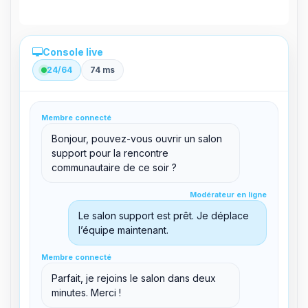
Console live
24/64
74 ms
Administration directe depuis le panel
Membre connecté
clid 42
Bonjour, pouvez-vous ouvrir un salon
support pour la rencontre
communautaire de ce soir ?
Modérateur en ligne
Modérateur en ligne
support@boxtoplay.com
Salon principal
Le salon support est prêt. Je déplace
l’équipe maintenant.
Membre connecté
Membre connecté
Salon support
Parfait, je rejoins le salon dans deux
minutes. Merci !