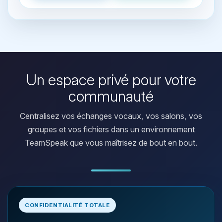
Un espace privé pour votre
communauté
Centralisez vos échanges vocaux, vos salons, vos
groupes et vos fichiers dans un environnement
TeamSpeak que vous maîtrisez de bout en bout.
Youpi, enfin quelqu’un pour me
CONFIDENTIALITÉ TOTALE
parler ! Moi c’est Choupy, ton petit
assistant BoxToPlay. Dis-moi ce dont