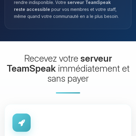
rendre indisponible. Votre
serveur TeamSpeak
reste accessible
pour vos membres et votre staff,
même quand votre communauté en a le plus besoin.
Recevez votre
serveur
TeamSpeak
immédiatement et
sans payer