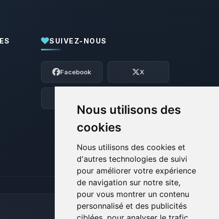
ES
SUIVEZ-NOUS
Youpi, enfin quelqu’un pour me parler !
Moi c’est Choupy, ton petit assistant
Facebook
X
BoxToPlay. Dis-moi ce dont tu as besoin
et je vais remuer mes petits circuits
pour t’aider.
Discord
Forum
Nous utilisons des
07/08/2026 à 12:15
cookies
Nous utilisons des cookies et
d'autres technologies de suivi
pour améliorer votre expérience
de navigation sur notre site,
pour vous montrer un contenu
personnalisé et des publicités
ciblées, pour analyser le trafic