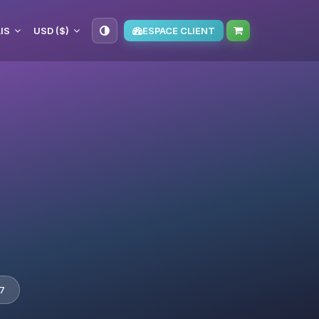
IS
USD ($)
ESPACE CLIENT
7