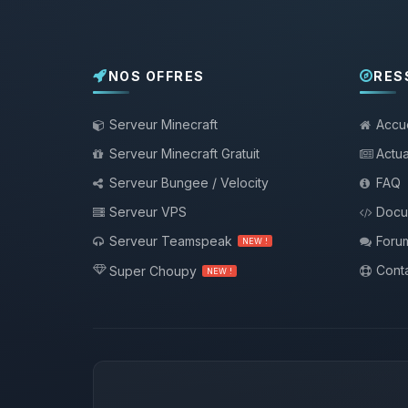
NOS OFFRES
RES
Serveur Minecraft
Accue
Serveur Minecraft Gratuit
Actua
Serveur Bungee / Velocity
FAQ
Serveur VPS
Docu
Serveur Teamspeak
Foru
NEW !
Conta
Super Choupy
NEW !