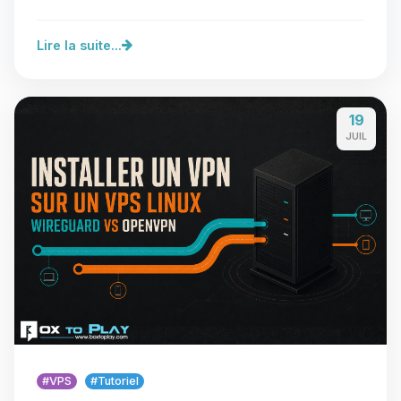
proches ou au…
Lire la suite...
19
JUIL
#VPS
#Tutoriel