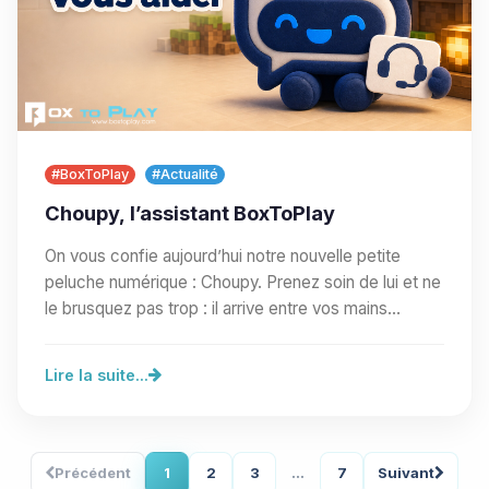
#BoxToPlay
#Actualité
Choupy, l’assistant BoxToPlay
On vous confie aujourd’hui notre nouvelle petite
peluche numérique : Choupy. Prenez soin de lui et ne
le brusquez pas trop : il arrive entre vos mains…
Lire la suite...
Précédent
1
2
3
...
7
Suivant