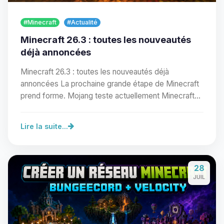
#Minecraft
#Actualité
Minecraft 26.3 : toutes les nouveautés
déjà annoncées
Minecraft 26.3 : toutes les nouveautés déjà
annoncées La prochaine grande étape de Minecraft
prend forme. Mojang teste actuellement Minecraft
Java…
Lire la suite...
Youpi, enfin quelqu’un pour me
parler ! Moi c’est Choupy, ton petit
28
assistant BoxToPlay. Dis-moi ce dont
JUIL
tu as besoin et je vais remuer mes
petits circuits pour t’aider.
09/08/2026 à 05:21