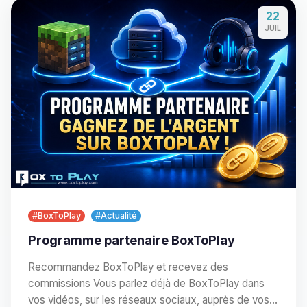
22
JUIL
#BoxToPlay
#Actualité
Programme partenaire BoxToPlay
Recommandez BoxToPlay et recevez des
commissions Vous parlez déjà de BoxToPlay dans
vos vidéos, sur les réseaux sociaux, auprès de vos