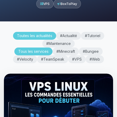
VPS
BoxToPlay
Toutes les actualités
#Actualité
#Tutoriel
#Maintenance
Tous les services
#Minecraft
#Bungee
#Velocity
#TeamSpeak
#VPS
#Web