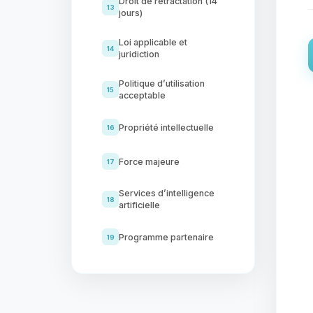
Droit de rétractation (14
13
jours)
Loi applicable et
14
juridiction
Politique d’utilisation
15
acceptable
Propriété intellectuelle
16
Force majeure
17
Services d’intelligence
18
artificielle
Programme partenaire
19