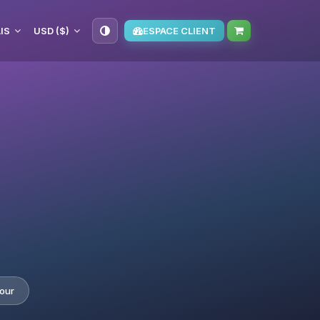
IS
USD ($)
ESPACE CLIENT
our