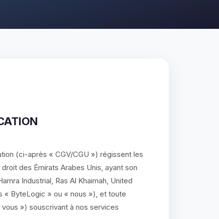
ICATION
ation (ci-après « CGV/CGU ») régissent les
 droit des Émirats Arabes Unis, ayant son
amra Industrial, Ras Al Khaimah, United
s « ByteLogic » ou « nous »), et toute
 vous ») souscrivant à nos services