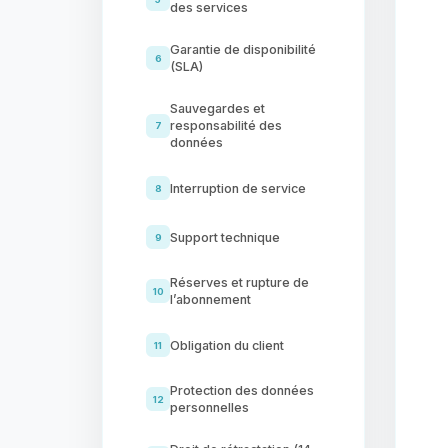
des services
Garantie de disponibilité
6
(SLA)
Sauvegardes et
responsabilité des
7
données
Interruption de service
8
Support technique
9
Réserves et rupture de
10
l’abonnement
Obligation du client
11
Protection des données
12
personnelles