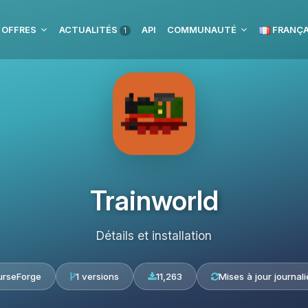
 OFFRES
ACTUALITÉS
API
COMMUNAUTÉ
FRANÇA
1
Trainworld
Détails et installation
urseForge
1 versions
11,263
Mises à jour journali