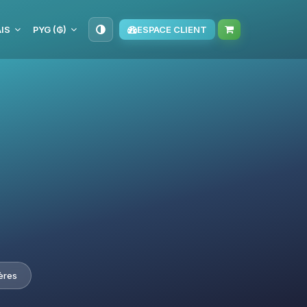
IS
PYG (₲)
ESPACE CLIENT
ères