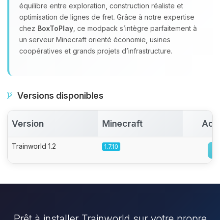
équilibre entre exploration, construction réaliste et
optimisation de lignes de fret. Grâce à notre expertise
chez
BoxToPlay
, ce modpack s’intègre parfaitement à
un serveur Minecraft orienté économie, usines
coopératives et grands projets d’infrastructure.
Versions disponibles
Version
Minecraft
Act
Trainworld 1.2
1.7.10
Prêt à installer Trainworld sur votre propre