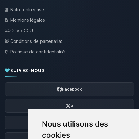
Notre entreprise
Mentions légales
CGV / CGU
Conditions de partenariat
Politique de confidentialité
SUIVEZ-NOUS
Facebook
X
Nous utilisons des
Discord
cookies