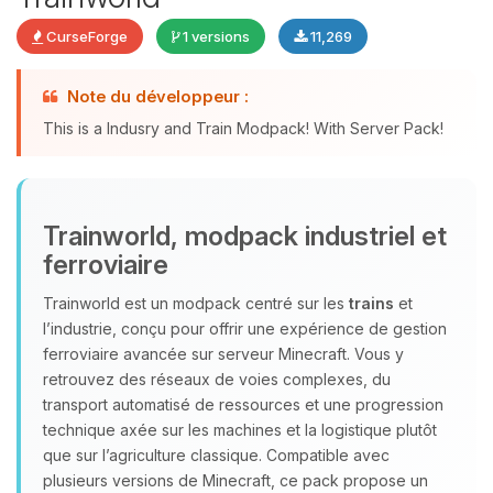
CurseForge
1 versions
11,269
Youpi, enfin quelqu’un pour me
Note du développeur :
parler ! Moi c’est Choupy, ton petit
assistant BoxToPlay. Dis-moi ce dont
This is a Indusry and Train Modpack! With Server Pack!
tu as besoin et je vais remuer mes
petits circuits pour t’aider.
10/08/2026 à 13:15
Trainworld, modpack industriel et
ferroviaire
Trainworld est un modpack centré sur les
trains
et
l’industrie, conçu pour offrir une expérience de gestion
ferroviaire avancée sur serveur Minecraft. Vous y
retrouvez des réseaux de voies complexes, du
transport automatisé de ressources et une progression
technique axée sur les machines et la logistique plutôt
que sur l’agriculture classique. Compatible avec
plusieurs versions de Minecraft, ce pack propose un