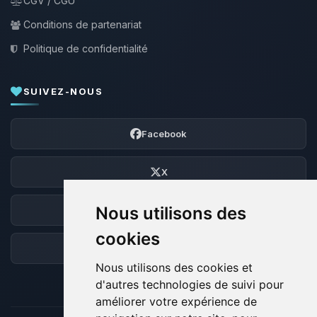
CGV / CGU
Conditions de partenariat
Politique de confidentialité
SUIVEZ-NOUS
Facebook
X
Nous utilisons des
Discord
cookies
Forum
Nous utilisons des cookies et
d'autres technologies de suivi pour
améliorer votre expérience de