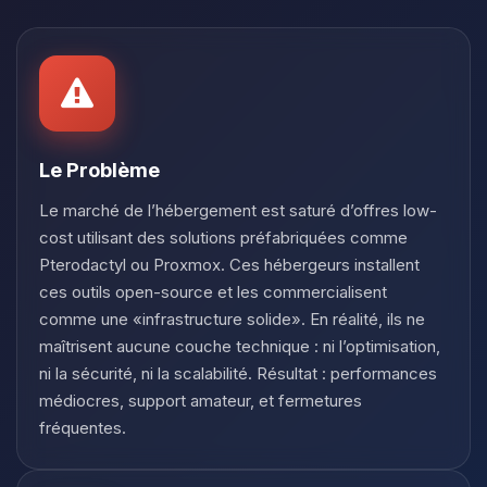
Youpi, enfin quelqu’un pour me
parler ! Moi c’est Choupy, ton petit
assistant BoxToPlay. Dis-moi ce dont
tu as besoin et je vais remuer mes
petits circuits pour t’aider.
08/08/2026 à 17:15
Le Problème
Le marché de l’hébergement est saturé d’offres low-
cost utilisant des solutions préfabriquées comme
Pterodactyl ou Proxmox. Ces hébergeurs installent
ces outils open-source et les commercialisent
comme une «infrastructure solide». En réalité, ils ne
maîtrisent aucune couche technique : ni l’optimisation,
ni la sécurité, ni la scalabilité. Résultat : performances
médiocres, support amateur, et fermetures
fréquentes.