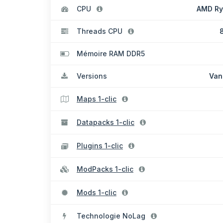
CPU
AMD Ry
Threads CPU
8
Mémoire RAM DDR5
Versions
Vani
Maps 1-clic
Datapacks 1-clic
Plugins 1-clic
ModPacks 1-clic
Mods 1-clic
Technologie NoLag