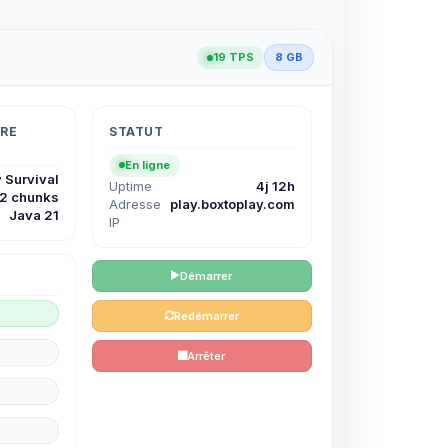
19 TPS
8 GB
TRE
STATUT
En ligne
 Survival
Uptime
4j 12h
12 chunks
Adresse
play.boxtoplay.com
Java 21
IP
Démarrer
Redémarrer
Arrêter