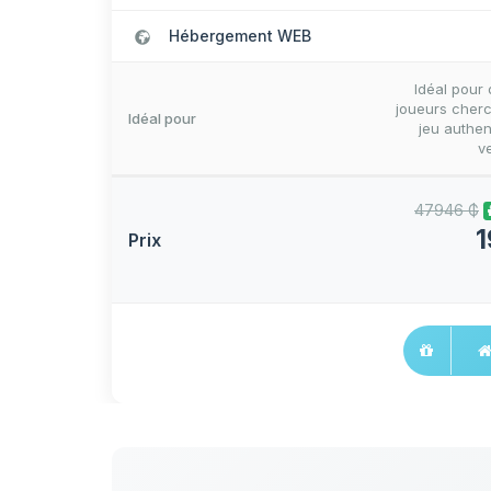
Hébergement WEB
Idéal pour
joueurs cher
Idéal pour
jeu authen
ve
47946 ₲
1
Prix