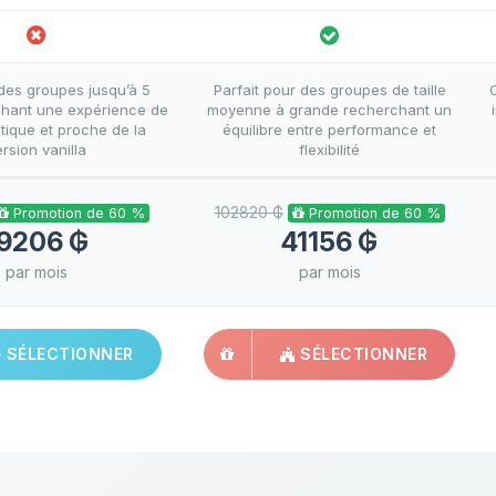
 des groupes jusqu’à 5
Parfait pour des groupes de taille
chant une expérience de
moyenne à grande recherchant un
tique et proche de la
équilibre entre performance et
rsion vanilla
flexibilité
102820 ₲
Promotion de 60 %
Promotion de 60 %
9206 ₲
41156 ₲
par mois
par mois
SÉLECTIONNER
SÉLECTIONNER