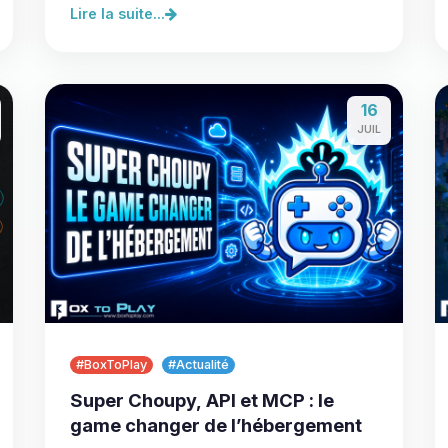
Lire la suite...
16
JUIL
#BoxToPlay
#Actualité
Super Choupy, API et MCP : le
game changer de l’hébergement