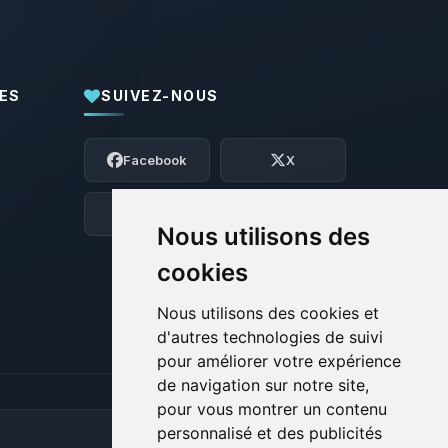
ES
SUIVEZ-NOUS
Youpi, enfin quelqu’un pour me parler !
Moi c’est Choupy, ton petit assistant
Facebook
X
BoxToPlay. Dis-moi ce dont tu as besoin
et je vais remuer mes petits circuits
pour t’aider.
Discord
Forum
Nous utilisons des
08/08/2026 à 13:22
cookies
Nous utilisons des cookies et
d'autres technologies de suivi
pour améliorer votre expérience
de navigation sur notre site,
pour vous montrer un contenu
personnalisé et des publicités