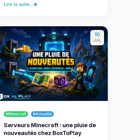
Lire la suite...
10
JUIL
#Minecraft
#Actualité
Serveurs Minecraft : une pluie de
nouveautés chez BoxToPlay