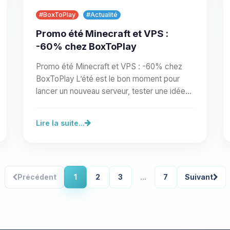
#BoxToPlay
#Actualité
Promo été Minecraft et VPS :
-60% chez BoxToPlay
Promo été Minecraft et VPS : -60% chez
BoxToPlay L’été est le bon moment pour
lancer un nouveau serveur, tester une idée
de communauté ou préparer un…
Lire la suite...
Précédent
1
2
3
...
7
Suivant