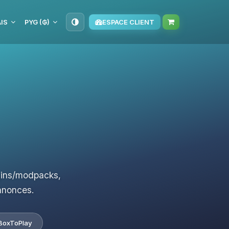
IS
PYG (₲)
ESPACE CLIENT
ugins/modpacks,
nnonces.
BoxToPlay