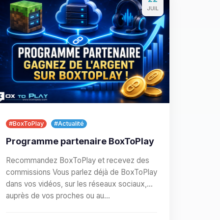
JUIL
#BoxToPlay
#Actualité
Programme partenaire BoxToPlay
Recommandez BoxToPlay et recevez des
commissions Vous parlez déjà de BoxToPlay
dans vos vidéos, sur les réseaux sociaux,
auprès de vos proches ou au…