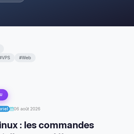
#VPS
#Web
U
riel
06 août 2026
inux : les commandes