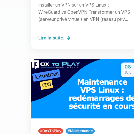
Installer un VPN sur un VPS Linux :
WireGuard vs OpenVPN Transformer un VPS
(serveur privé virtuel) en VPN (réseau privé
virtuel) permet de sécuriser…
Lire la suite...
08
JUIL
#BoxToPlay
#Maintenance