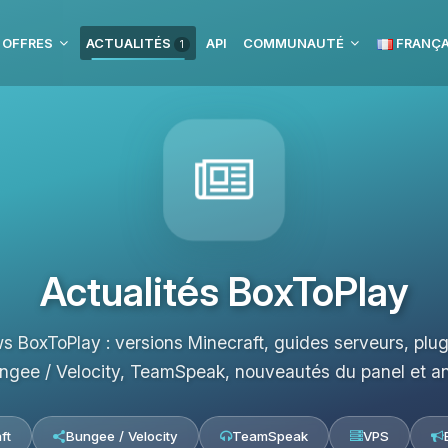
 OFFRES
ACTUALITÉS
API
COMMUNAUTÉ
FRANÇA
1
Actualités BoxToPlay
s BoxToPlay : versions Minecraft, guides serveurs, pl
ngee / Velocity, TeamSpeak, nouveautés du panel et a
ft
Bungee / Velocity
TeamSpeak
VPS