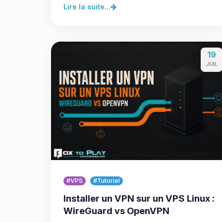
Lire la suite...
19
JUIL
#VPS
#Tutoriel
Installer un VPN sur un VPS Linux :
WireGuard vs OpenVPN