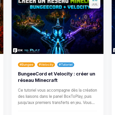
JUIL
#Bungee
#Velocity
#Tutoriel
BungeeCord et Velocity : créer un
réseau Minecraft
Ce tutoriel vous accompagne dès la création
des liaisons dans le panel BoxToPlay, puis
jusqu’aux premiers transferts en jeu. Vous
allez définir le…