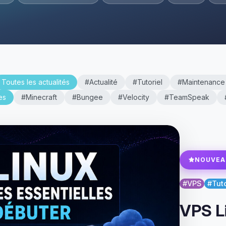
Toutes les actualités
#Actualité
#Tutoriel
#Maintenance
es
#Minecraft
#Bungee
#Velocity
#TeamSpeak
NOUVEA
#VPS
#Tuto
VPS L