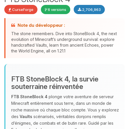
CurseForge
6 versions
2,706,963
Note du développeur :
The stone remembers. Dive into StoneBlock 4, the next
evolution of Minecraft’s underground survival: explore
Youpi, enfin quelqu’un pour me
handcrafted Vaults, learn from ancient Echoes, power
the World Engine, all on 1.21.1
parler ! Moi c’est Choupy, ton petit
assistant BoxToPlay. Dis-moi ce dont
tu as besoin et je vais remuer mes
petits circuits pour t’aider.
FTB StoneBlock 4, la survie
09/08/2026 à 11:34
souterraine réinventée
FTB StoneBlock 4
plonge votre aventure de serveur
Minecraft entièrement sous terre, dans un monde de
roche massive où chaque bloc compte. Vous y explorez
des
Vaults
scénarisés, véritables donjons remplis
d’énigmes, de combats et de butin rare. Guidé par les