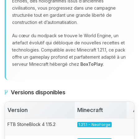
Echoes, des hologrammes issus d’anciennes
civilisations, vous progressez dans une campagne
structurée tout en gardant une grande liberté de
construction et d’automatisation.
Au cœur du modpack se trouve le World Engine, un
artefact évolutif qui débloque de nouvelles recettes et
technologies. Compatible avec Minecraft 1.21.1, ce pack
offre un gameplay profond et parfaitement adapté à un
serveur Minecraft hébergé chez
BoxToPlay
.
Versions disponibles
Version
Minecraft
Ac
FTB StoneBlock 4 1.15.2
1.21.1 - NeoForge