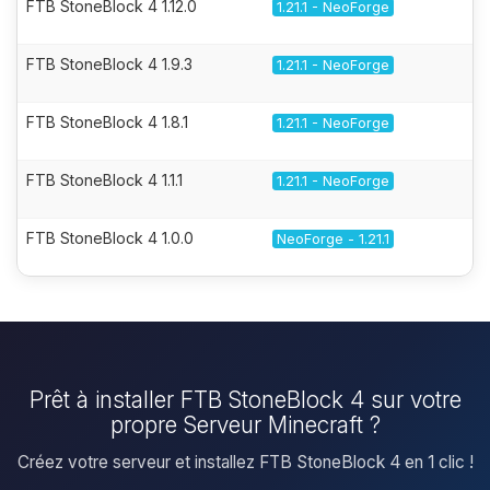
FTB StoneBlock 4 1.12.0
1.21.1 - NeoForge
FTB StoneBlock 4 1.9.3
1.21.1 - NeoForge
FTB StoneBlock 4 1.8.1
1.21.1 - NeoForge
FTB StoneBlock 4 1.1.1
1.21.1 - NeoForge
FTB StoneBlock 4 1.0.0
NeoForge - 1.21.1
Prêt à installer FTB StoneBlock 4 sur votre
propre Serveur Minecraft ?
Créez votre serveur et installez FTB StoneBlock 4 en 1 clic !