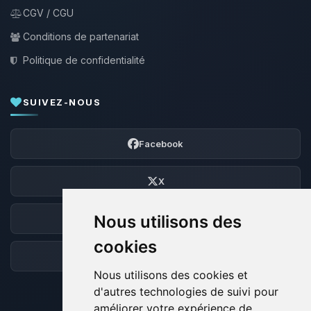
CGV / CGU
Conditions de partenariat
Politique de confidentialité
SUIVEZ-NOUS
Facebook
X
Nous utilisons des
Discord
cookies
Forum
Nous utilisons des cookies et
d'autres technologies de suivi pour
améliorer votre expérience de