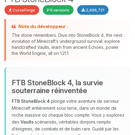
CurseForge
6 versions
2,696,721
Note du développeur :
The stone remembers. Dive into StoneBlock 4, the next
evolution of Minecraft’s underground survival: explore
Youpi, enfin quelqu’un pour me
handcrafted Vaults, learn from ancient Echoes, power
the World Engine, all on 1.21.1
parler ! Moi c’est Choupy, ton petit
assistant BoxToPlay. Dis-moi ce dont
tu as besoin et je vais remuer mes
petits circuits pour t’aider.
FTB StoneBlock 4, la survie
08/08/2026 à 20:57
souterraine réinventée
FTB StoneBlock 4
plonge votre aventure de serveur
Minecraft entièrement sous terre, dans un monde de
roche massive où chaque bloc compte. Vous y explorez
des
Vaults
scénarisés, véritables donjons remplis
d’énigmes, de combats et de butin rare. Guidé par les