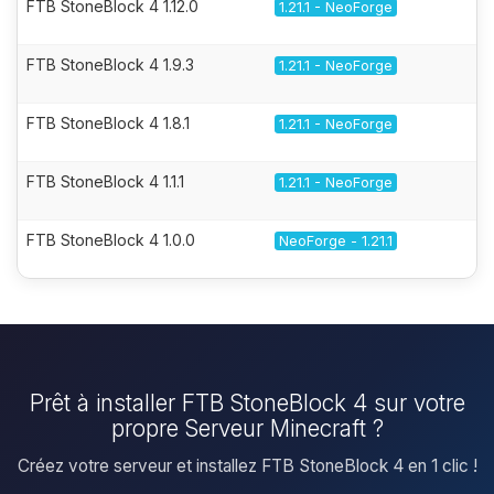
FTB StoneBlock 4 1.12.0
1.21.1 - NeoForge
FTB StoneBlock 4 1.9.3
1.21.1 - NeoForge
FTB StoneBlock 4 1.8.1
1.21.1 - NeoForge
FTB StoneBlock 4 1.1.1
1.21.1 - NeoForge
FTB StoneBlock 4 1.0.0
NeoForge - 1.21.1
Prêt à installer FTB StoneBlock 4 sur votre
propre Serveur Minecraft ?
Créez votre serveur et installez FTB StoneBlock 4 en 1 clic !