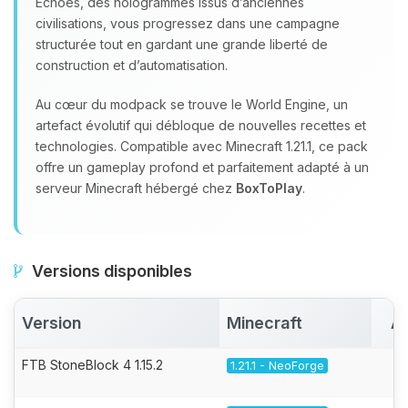
Echoes, des hologrammes issus d’anciennes
civilisations, vous progressez dans une campagne
structurée tout en gardant une grande liberté de
construction et d’automatisation.
Au cœur du modpack se trouve le World Engine, un
artefact évolutif qui débloque de nouvelles recettes et
technologies. Compatible avec Minecraft 1.21.1, ce pack
offre un gameplay profond et parfaitement adapté à un
serveur Minecraft hébergé chez
BoxToPlay
.
Versions disponibles
Version
Minecraft
Ac
FTB StoneBlock 4 1.15.2
1.21.1 - NeoForge