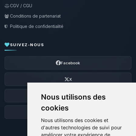
CGV / CGU
Conditions de partenariat
Politique de confidentialité
SUIVEZ-NOUS
Facebook
X
Nous utilisons des
Discord
cookies
Forum
Nous utilisons des cookies et
d'autres technologies de suivi pour
améliorer votre expérience de