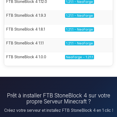
FTB StoneBlock 4 1.12.0
1.21.1 - NeoForge
FTB StoneBlock 4 1.9.3
1.21.1 - NeoForge
FTB StoneBlock 4 1.8.1
1.21.1 - NeoForge
FTB StoneBlock 4 1.1.1
1.21.1 - NeoForge
FTB StoneBlock 4 1.0.0
NeoForge - 1.21.1
Prêt à installer FTB StoneBlock 4 sur votre
propre Serveur Minecraft ?
Créez votre serveur et installez FTB StoneBlock 4 en 1 clic !