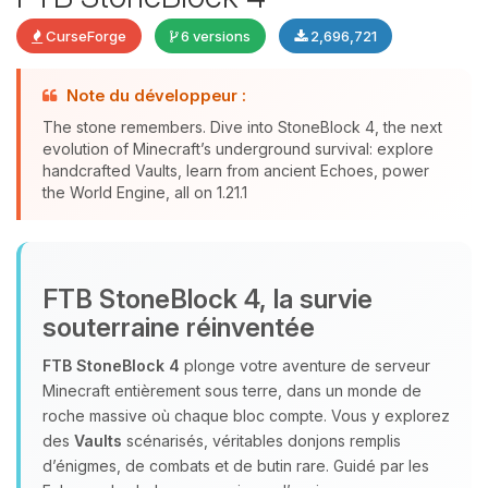
CurseForge
6 versions
2,696,721
Note du développeur :
The stone remembers. Dive into StoneBlock 4, the next
evolution of Minecraft’s underground survival: explore
Youpi, enfin quelqu’un pour me
handcrafted Vaults, learn from ancient Echoes, power
the World Engine, all on 1.21.1
parler ! Moi c’est Choupy, ton petit
assistant BoxToPlay. Dis-moi ce dont
tu as besoin et je vais remuer mes
petits circuits pour t’aider.
FTB StoneBlock 4, la survie
07/08/2026 à 04:38
souterraine réinventée
FTB StoneBlock 4
plonge votre aventure de serveur
Minecraft entièrement sous terre, dans un monde de
roche massive où chaque bloc compte. Vous y explorez
des
Vaults
scénarisés, véritables donjons remplis
d’énigmes, de combats et de butin rare. Guidé par les