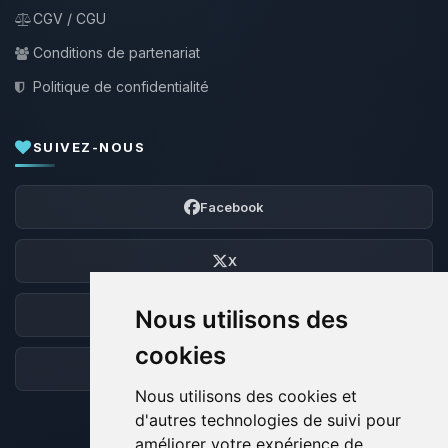
CGV / CGU
Conditions de partenariat
Politique de confidentialité
SUIVEZ-NOUS
Facebook
X
Nous utilisons des
Discord
cookies
Forum
Nous utilisons des cookies et
d'autres technologies de suivi pour
améliorer votre expérience de