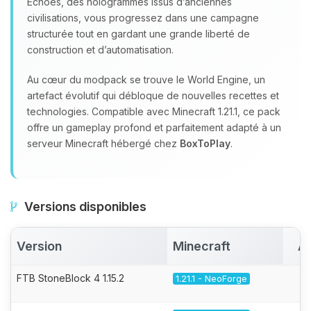
Echoes, des hologrammes issus d’anciennes
civilisations, vous progressez dans une campagne
structurée tout en gardant une grande liberté de
construction et d’automatisation.
Au cœur du modpack se trouve le World Engine, un
artefact évolutif qui débloque de nouvelles recettes et
technologies. Compatible avec Minecraft 1.21.1, ce pack
offre un gameplay profond et parfaitement adapté à un
serveur Minecraft hébergé chez
BoxToPlay
.
Versions disponibles
Version
Minecraft
Ac
FTB StoneBlock 4 1.15.2
1.21.1 - NeoForge