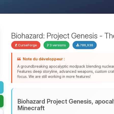
Biohazard: Project Genesis - T
CurseForge
3 versions
786,936
Note du développeur :
A groundbreaking apocalyptic modpack blending nuclear f
Features deep storyline, advanced weapons, custom crafti
focus. We are still working in more features!
Biohazard Project Genesis, apocal
Minecraft