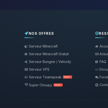
NOS OFFRES
RES
Serveur Minecraft
Accue
Serveur Minecraft Gratuit
Actua
Serveur Bungee / Velocity
FAQ
Serveur VPS
Docu
Serveur Teamspeak
Foru
NEW !
Conta
Super Choupy
NEW !