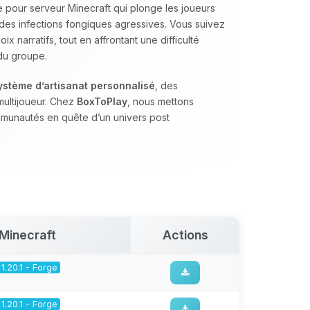
 pour serveur Minecraft qui plonge les joueurs
des infections fongiques agressives. Vous suivez
x narratifs, tout en affrontant une difficulté
 du groupe.
ystème d’artisanat personnalisé
, des
multijoueur. Chez
BoxToPlay
, nous mettons
mmunautés en quête d’un univers post
Minecraft
Actions
1.20.1 - Forge
1.20.1 - Forge