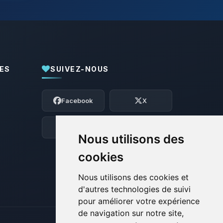
ES
SUIVEZ-NOUS
Youpi, enfin quelqu’un pour me parler !
Moi c’est Choupy, ton petit assistant
Facebook
X
BoxToPlay. Dis-moi ce dont tu as besoin
et je vais remuer mes petits circuits
pour t’aider.
Discord
Forum
Nous utilisons des
06/08/2026 à 19:34
cookies
Nous utilisons des cookies et
d'autres technologies de suivi
pour améliorer votre expérience
de navigation sur notre site,