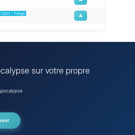
1.20.1 - Forge
ocalypse sur votre propre
 Apocalypse
veur