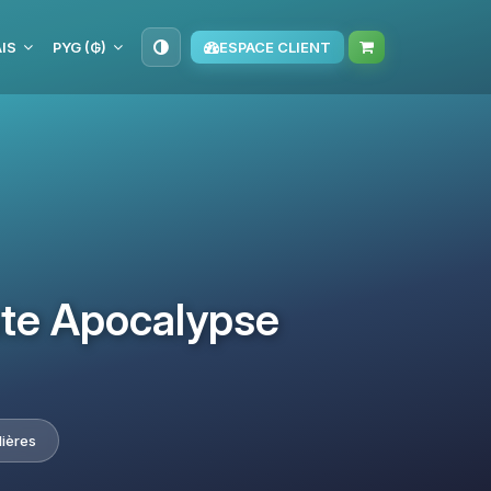
IS
PYG (₲)
ESPACE CLIENT
ate Apocalypse
lières