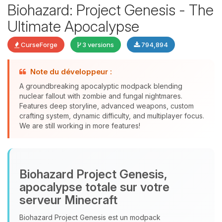
Biohazard: Project Genesis - The
Ultimate Apocalypse
CurseForge
3 versions
794,894
Note du développeur :
Youpi, enfin quelqu’un pour me
A groundbreaking apocalyptic modpack blending
parler ! Moi c’est Choupy, ton petit
nuclear fallout with zombie and fungal nightmares.
assistant BoxToPlay. Dis-moi ce dont
Features deep storyline, advanced weapons, custom
tu as besoin et je vais remuer mes
crafting system, dynamic difficulty, and multiplayer focus.
petits circuits pour t’aider.
We are still working in more features!
09/08/2026 à 04:39
Biohazard Project Genesis,
apocalypse totale sur votre
serveur Minecraft
Biohazard Project Genesis est un modpack