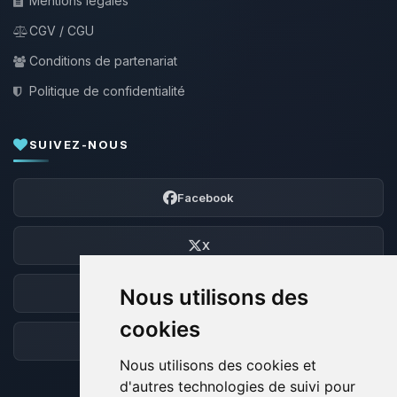
Mentions légales
CGV / CGU
Conditions de partenariat
Politique de confidentialité
SUIVEZ-NOUS
Facebook
X
Nous utilisons des
Discord
cookies
Forum
Nous utilisons des cookies et
d'autres technologies de suivi pour