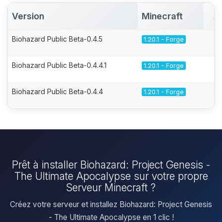
Version
Minecraft
A
Biohazard Public Beta-0.4.5
1.20.1 - Forge
Biohazard Public Beta-0.4.4.1
1.20.1 - Forge
Biohazard Public Beta-0.4.4
1.20.1 - Forge
Prêt à installer Biohazard: Project Genesis -
The Ultimate Apocalypse sur votre propre
Serveur Minecraft ?
Créez votre serveur et installez Biohazard: Project Genesis
- The Ultimate Apocalypse en 1 clic !