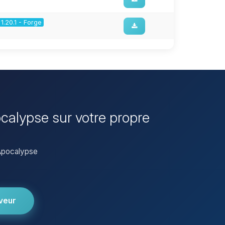
1.20.1 - Forge
ocalypse sur votre propre
 Apocalypse
veur