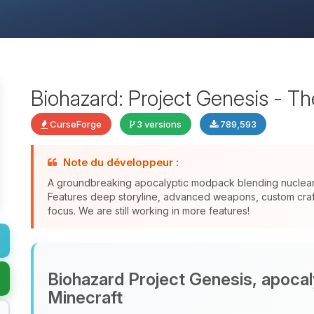
Biohazard: Project Genesis - T
CurseForge
3 versions
789,593
Note du développeur :
A groundbreaking apocalyptic modpack blending nuclear f
Features deep storyline, advanced weapons, custom crafti
focus. We are still working in more features!
Biohazard Project Genesis, apocal
Minecraft