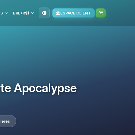
IS
BRL (R$)
ESPACE CLIENT
ate Apocalypse
lières