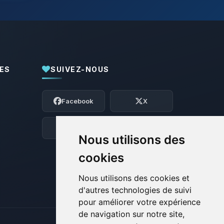
ES
SUIVEZ-NOUS
Youpi, enfin quelqu’un pour me parler !
Moi c’est Choupy, ton petit assistant
Facebook
X
BoxToPlay. Dis-moi ce dont tu as besoin
et je vais remuer mes petits circuits
pour t’aider.
Discord
Forum
Nous utilisons des
08/08/2026 à 09:18
cookies
Nous utilisons des cookies et
d'autres technologies de suivi
pour améliorer votre expérience
de navigation sur notre site,