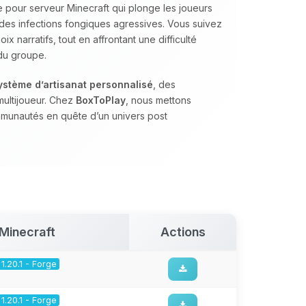
 pour serveur Minecraft qui plonge les joueurs
des infections fongiques agressives. Vous suivez
x narratifs, tout en affrontant une difficulté
 du groupe.
ystème d’artisanat personnalisé
, des
multijoueur. Chez
BoxToPlay
, nous mettons
mmunautés en quête d’un univers post
Minecraft
Actions
1.20.1 - Forge
1.20.1 - Forge