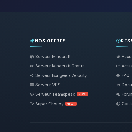
NOS OFFRES
RES
Serveur Minecraft
Accue
Serveur Minecraft Gratuit
Actua
Serveur Bungee / Velocity
FAQ
Serveur VPS
Docu
Serveur Teamspeak
Foru
NEW !
Conta
Super Choupy
NEW !