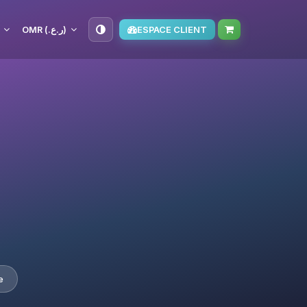
OMR (ر.ع.‏)
ESPACE CLIENT
e