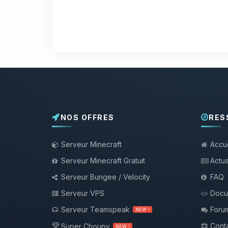
NOS OFFRES
RES
Serveur Minecraft
Accue
Serveur Minecraft Gratuit
Actua
Serveur Bungee / Velocity
FAQ
Serveur VPS
Docu
Serveur Teamspeak
Foru
NEW !
Conta
Super Choupy
NEW !