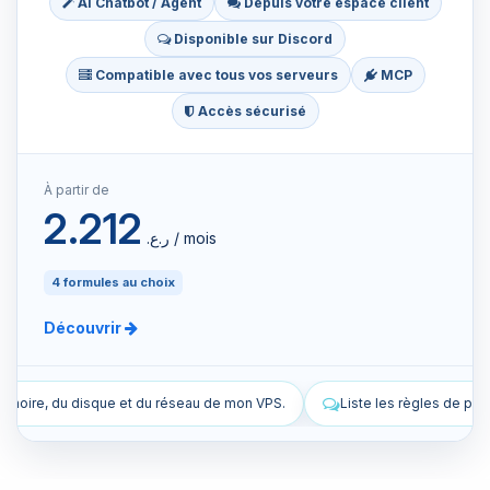
AI Chatbot / Agent
Depuis votre espace client
Disponible sur Discord
Compatible avec tous vos serveurs
MCP
Accès sécurisé
À partir de
2.212
ر.ع.‏ / mois
4 formules au choix
Découvrir
au de mon VPS.
Liste les règles de pare-feu actuelles de mon VPS.