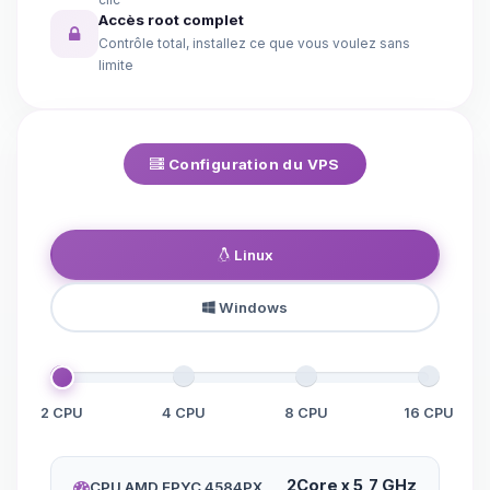
Accès root complet
Contrôle total, installez ce que vous voulez sans
limite
Configuration du VPS
Linux
Windows
2 CPU
4 CPU
8 CPU
16 CPU
2Core x 5,7 GHz
CPU AMD EPYC 4584PX