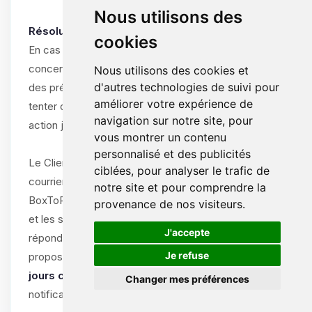
Nous utilisons des
Résolution amiable obligatoire :
cookies
En cas de différend entre le Client et ByteLogic
concernant l’interprétation, l’exécution ou la résiliation
Nous utilisons des cookies et
d'autres technologies de suivi pour
des présentes CGV/CGU, les parties s’engagent à
améliorer votre expérience de
tenter de résoudre le litige à l’amiable avant toute
navigation sur notre site, pour
action judiciaire.
vous montrer un contenu
personnalisé et des publicités
Le Client doit notifier le litige par écrit (e-mail ou
ciblées, pour analyser le trafic de
courrier recommandé) au support de
notre site et pour comprendre la
BoxToPlay.com, en décrivant la nature du différend
provenance de nos visiteurs.
et les solutions souhaitées. ByteLogic s’engage à
🍪
J'accepte
répondre dans un délai de
15 jours ouvrables
et à
Je refuse
proposer une solution amiable dans un délai de
30
jours calendaires
à compter de la réception de la
Changer mes préférences
notification.