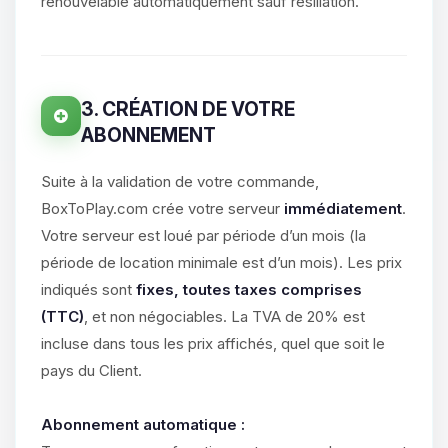
parler ! Moi c’est Choupy, ton petit
renouvelable automatiquement sauf résiliation.
assistant BoxToPlay. Dis-moi ce dont
tu as besoin et je vais remuer mes
petits circuits pour t’aider.
08/08/2026 à 04:02
3. CRÉATION DE VOTRE
ABONNEMENT
Suite à la validation de votre commande,
BoxToPlay.com crée votre serveur
immédiatement
.
Votre serveur est loué par période d’un mois (la
période de location minimale est d’un mois). Les prix
indiqués sont
fixes, toutes taxes comprises
(TTC)
, et non négociables. La TVA de 20% est
incluse dans tous les prix affichés, quel que soit le
pays du Client.
Abonnement automatique :