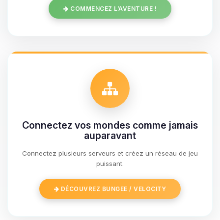
COMMENCEZ L’AVENTURE !
Connectez vos mondes comme jamais
auparavant
Connectez plusieurs serveurs et créez un réseau de jeu
Youpi, enfin quelqu’un pour me
puissant.
parler ! Moi c’est Choupy, ton petit
assistant BoxToPlay. Dis-moi ce dont
DÉCOUVREZ BUNGEE / VELOCITY
tu as besoin et je vais remuer mes
petits circuits pour t’aider.