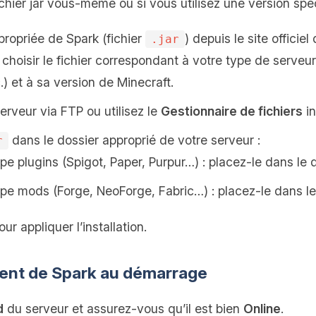
fichier jar vous-même ou si vous utilisez une version spéc
propriée de Spark (fichier
) depuis le site officie
.jar
 choisir le fichier correspondant à votre type de serveur
) et à sa version de Minecraft.
rveur via FTP ou utilisez le
Gestionnaire de fichiers
in
dans le dossier approprié de votre serveur :
r
pe plugins (Spigot, Paper, Purpur…) : placez-le dans le 
ype mods (Forge, NeoForge, Fabric…) : placez-le dans l
ur appliquer l’installation.
ement de Spark au démarrage
d
du serveur et assurez‑vous qu’il est bien
Online
.