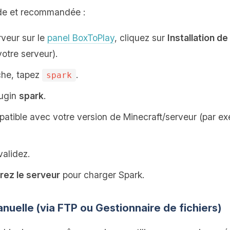
ide et recommandée :
veur sur le
panel BoxToPlay
, cliquez sur
Installation d
votre serveur).
che, tapez
.
spark
lugin
spark
.
patible avec votre version de Minecraft/serveur (par ex
validez.
ez le serveur
pour charger Spark.
manuelle (via FTP ou Gestionnaire de fichiers)