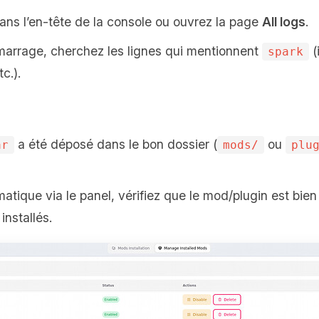
ns l’en‑tête de la console ou ouvrez la page
All logs
.
marrage, cherchez les lignes qui mentionnent
(
spark
c.).
a été déposé dans le bon dossier (
ou
ar
mods/
plu
matique via le panel, vérifiez que le mod/plugin est bien
nstallés.