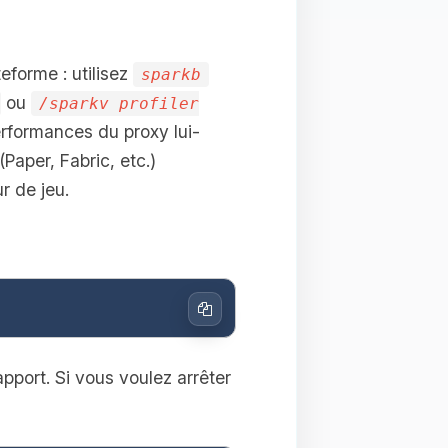
eforme : utilisez
sparkb
ou
/sparkv profiler
erformances du proxy lui-
Paper, Fabric, etc.)
r de jeu.
Copier
apport. Si vous voulez arrêter