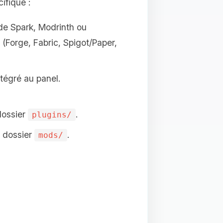
ifique :
l de Spark, Modrinth ou
 (Forge, Fabric, Spigot/Paper,
tégré au panel.
dossier
.
plugins/
e dossier
.
mods/