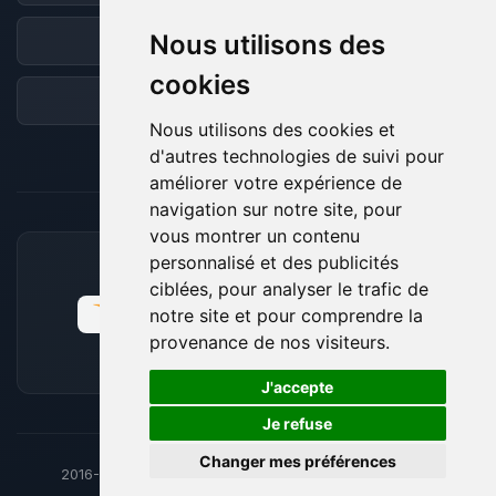
Nous utilisons des
Discord
cookies
Forum
Nous utilisons des cookies et
d'autres technologies de suivi pour
améliorer votre expérience de
navigation sur notre site, pour
vous montrer un contenu
personnalisé et des publicités
MOYENS DE PAIEMENT ACCEPTÉS
ciblées, pour analyser le trafic de
notre site et pour comprendre la
provenance de nos visiteurs.
🍪
J'accepte
Je refuse
Changer mes préférences
2016-26
© BoxToPlay - ByteLogic tous droits réservés