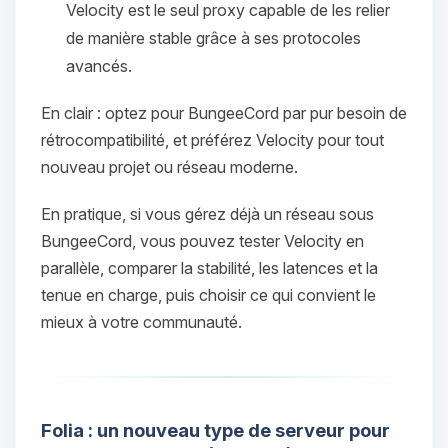
Velocity est le seul proxy capable de les relier
de manière stable grâce à ses protocoles
avancés.
En clair : optez pour BungeeCord par pur besoin de
rétrocompatibilité, et préférez Velocity pour tout
nouveau projet ou réseau moderne.
En pratique, si vous gérez déjà un réseau sous
Youpi, enfin quelqu’un pour me
BungeeCord, vous pouvez tester Velocity en
parler ! Moi c’est Choupy, ton petit
parallèle, comparer la stabilité, les latences et la
assistant BoxToPlay. Dis-moi ce dont
tenue en charge, puis choisir ce qui convient le
tu as besoin et je vais remuer mes
mieux à votre communauté.
petits circuits pour t’aider.
07/08/2026 à 17:25
Folia : un nouveau type de serveur pour