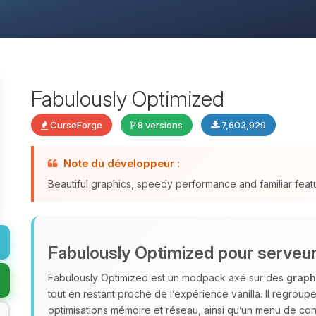
Fabulously Optimized
CurseForge
8 versions
7,603,929
Note du développeur :
Beautiful graphics, speedy performance and familiar fea
Fabulously Optimized pour serveur
Fabulously Optimized est un modpack axé sur des
graph
tout en restant proche de l’expérience vanilla. Il regr
optimisations mémoire et réseau, ainsi qu’un menu de confi