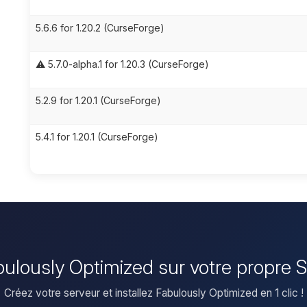
5.6.6 for 1.20.2 (CurseForge)
⚠️ 5.7.0-alpha.1 for 1.20.3 (CurseForge)
5.2.9 for 1.20.1 (CurseForge)
5.4.1 for 1.20.1 (CurseForge)
abulously Optimized sur votre propre 
Créez votre serveur et installez Fabulously Optimized en 1 clic !