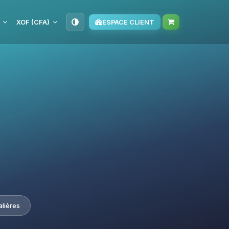
XOF (CFA)
ESPACE CLIENT
alières