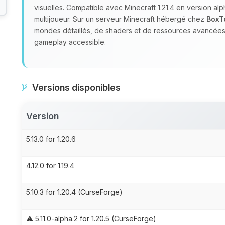
visuelles. Compatible avec Minecraft 1.21.4 en version alph
multijoueur. Sur un serveur Minecraft hébergé chez
BoxT
mondes détaillés, de shaders et de ressources avancées, 
gameplay accessible.
Versions disponibles
Version
5.13.0 for 1.20.6
4.12.0 for 1.19.4
5.10.3 for 1.20.4 (CurseForge)
⚠️ 5.11.0-alpha.2 for 1.20.5 (CurseForge)