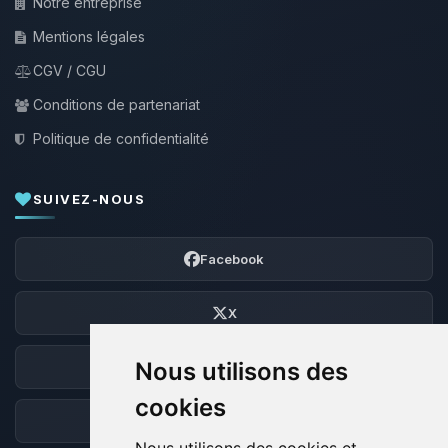
Notre entreprise
Mentions légales
CGV / CGU
Conditions de partenariat
Politique de confidentialité
SUIVEZ-NOUS
Facebook
X
Nous utilisons des
Discord
cookies
Forum