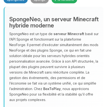
SpongeNeo, un serveur Minecraft
hybride moderne
SpongeNeo est un type de
serveur Minecraft
basé sur
l’API Sponge et fonctionnant sur la plateforme
Youpi, enfin quelqu’un pour me
NeoForge. Il permet d’exécuter simultanément des mods
parler ! Moi c’est Choupy, ton petit
NeoForge et des plugins Sponge, ce qui en fait une
assistant BoxToPlay. Dis-moi ce dont
solution idéale pour les serveurs hybrides orientés
tu as besoin et je vais remuer mes
personnalisation avancée. Grâce à son API structurée, la
petits circuits pour t’aider.
plupart des plugins peuvent survivre à plusieurs
07/08/2026 à 17:02
versions de Minecraft sans réécriture complète. La
gestion des événements, des permissions et de
l’économie se fait via un système unifié, ce qui simplifie
l’administration. Chez
BoxToPlay
, nous apprécions
SpongeNeo pour sa flexibilité et la stabilité qu’il offre
aux projets complexes.