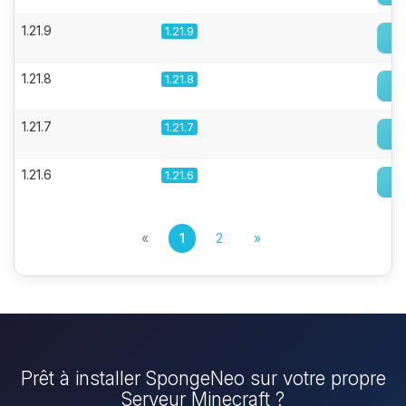
1.21.9
1.21.9
1.21.8
1.21.8
1.21.7
1.21.7
1.21.6
1.21.6
«
1
2
»
Prêt à installer SpongeNeo sur votre propre
Serveur Minecraft ?