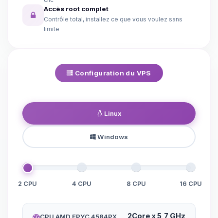
Accès root complet
Contrôle total, installez ce que vous voulez sans
limite
Configuration du VPS
Linux
Windows
2 CPU
4 CPU
8 CPU
16 CPU
2Core x 5,7 GHz
CPU AMD EPYC 4584PX