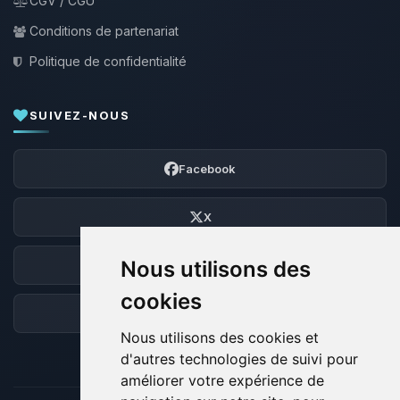
CGV / CGU
Conditions de partenariat
Politique de confidentialité
SUIVEZ-NOUS
Facebook
X
Nous utilisons des
Discord
cookies
Forum
Nous utilisons des cookies et
d'autres technologies de suivi pour
améliorer votre expérience de