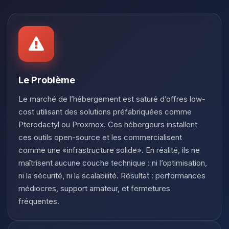
Youpi, enfin quelqu’un pour me
parler ! Moi c’est Choupy, ton petit
assistant BoxToPlay. Dis-moi ce dont
tu as besoin et je vais remuer mes
petits circuits pour t’aider.
07/08/2026 à 12:38
Le Problème
Le marché de l’hébergement est saturé d’offres low-
cost utilisant des solutions préfabriquées comme
Pterodactyl ou Proxmox. Ces hébergeurs installent
ces outils open-source et les commercialisent
comme une «infrastructure solide». En réalité, ils ne
maîtrisent aucune couche technique : ni l’optimisation,
ni la sécurité, ni la scalabilité. Résultat : performances
médiocres, support amateur, et fermetures
fréquentes.