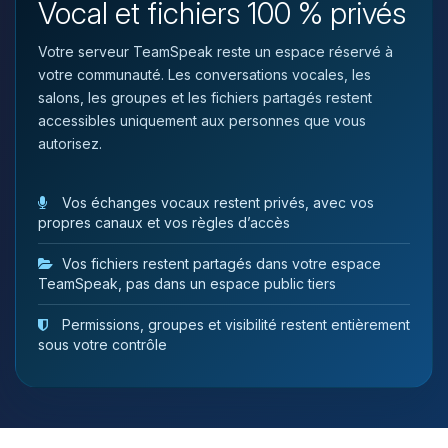
Vocal et fichiers 100 % privés
tu as besoin et je vais remuer mes
petits circuits pour t’aider.
Votre serveur TeamSpeak reste un espace réservé à
06/08/2026 à 09:27
votre communauté. Les conversations vocales, les
salons, les groupes et les fichiers partagés restent
accessibles uniquement aux personnes que vous
autorisez.
Vos échanges vocaux restent privés, avec vos
propres canaux et vos règles d’accès
Vos fichiers restent partagés dans votre espace
TeamSpeak, pas dans un espace public tiers
Permissions, groupes et visibilité restent entièrement
sous votre contrôle