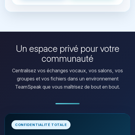
Un espace privé pour votre
communauté
Centralisez vos échanges vocaux, vos salons, vos
groupes et vos fichiers dans un environnement
TeamSpeak que vous maîtrisez de bout en bout.
Youpi, enfin quelqu’un pour me
CONFIDENTIALITÉ TOTALE
parler ! Moi c’est Choupy, ton petit
assistant BoxToPlay. Dis-moi ce dont