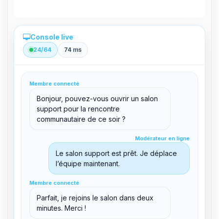
Console live
24/64
74 ms
Administration directe depuis le panel
Membre connecté
clid 42
Bonjour, pouvez-vous ouvrir un salon
support pour la rencontre
communautaire de ce soir ?
Modérateur en ligne
Modérateur en ligne
support@boxtoplay.com
Salon principal
Le salon support est prêt. Je déplace
l’équipe maintenant.
Membre connecté
Membre connecté
Salon support
Parfait, je rejoins le salon dans deux
minutes. Merci !