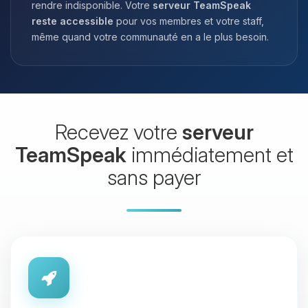
rendre indisponible. Votre
serveur TeamSpeak
reste accessible
pour vos membres et votre staff,
même quand votre communauté en a le plus besoin.
Recevez votre
serveur
TeamSpeak
immédiatement et
sans payer