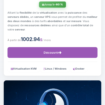
Jusqu’à
-60 %
Alliant la
flexibilité
de la
virtualisation
avec la
puissance
des
serveurs dédiés
, un
serveur VPS
vous permet de profiter du
meilleur
des deux mondes
à des tarifs
abordables
et
sur mesure
. Vous
disposez de
ressources dédiées
ainsi que d’un
contrôle total
de
votre
serveur
.
1002.94
$
À partir de
/ mois
Découvrir
Virtualisation KVM
Linux / Windows
Docker