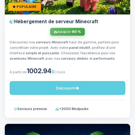
POPULAIRE
Hébergement de serveur Minecraft
Jusqu’à
-60 %
Découvrez nos
serveurs Minecraft
haut de gamme, parfaits pour
concrétiser votre projet. Avec notre
panel intuitif
, profitez d’une
interface
simple et puissante
. Choisissez l’excellence pour vos
aventures Minecraft
avec nos
serveurs dédiés
et
performants
.
1002.94
$
À partir de
/ mois
Découvrir
Serveurs premium
+2000 Modpacks