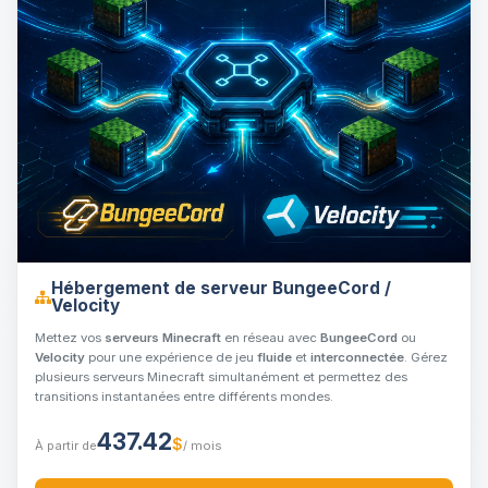
Hébergement de serveur BungeeCord /
Velocity
Mettez vos
serveurs Minecraft
en réseau avec
BungeeCord
ou
Velocity
pour une expérience de jeu
fluide
et
interconnectée
. Gérez
plusieurs serveurs Minecraft simultanément et permettez des
transitions instantanées entre différents mondes.
437.42
$
À partir de
/ mois