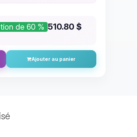
510.80
$
tion de 60 %
Ajouter au panier
isé