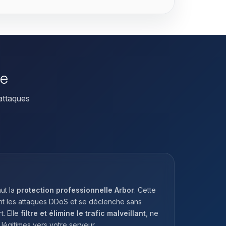
se
attaques
ut la
protection professionnelle Arbor
. Cette
nt les attaques DDoS et se déclenche sans
t. Elle
filtre et élimine le trafic malveillant
, ne
 légitimes vers votre serveur.