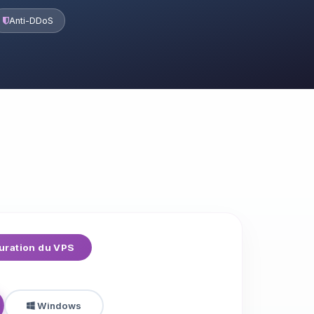
Anti-DDoS
uration du VPS
Windows