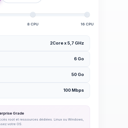
8 CPU
16 CPU
2Core x 5,7 GHz
6 Go
50 Go
100 Mbps
erprise Grade
 accès root et ressources dédiées. Linux ou Windows,
ssez votre OS.