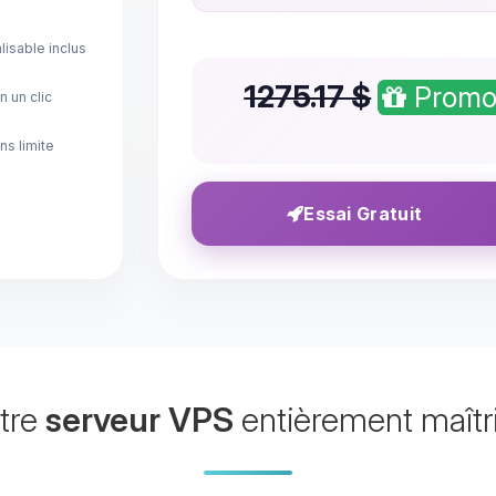
lisable inclus
1275.17 $
Promo
 un clic
ns limite
Essai Gratuit
tre
serveur VPS
entièrement maîtr