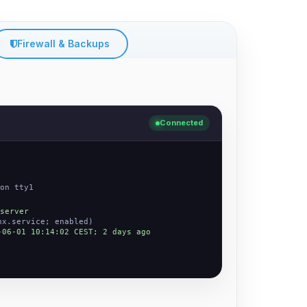
Firewall & Backups
Connected
on tty1
server
nx.service; enabled)
-06-01 10:14:02 CEST; 2 days ago