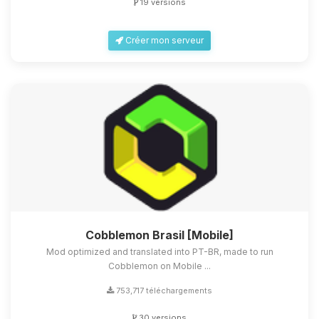
19 versions
Créer mon serveur
Cobblemon Brasil [Mobile]
Mod optimized and translated into PT-BR, made to run
Cobblemon on Mobile ...
753,717 téléchargements
30 versions