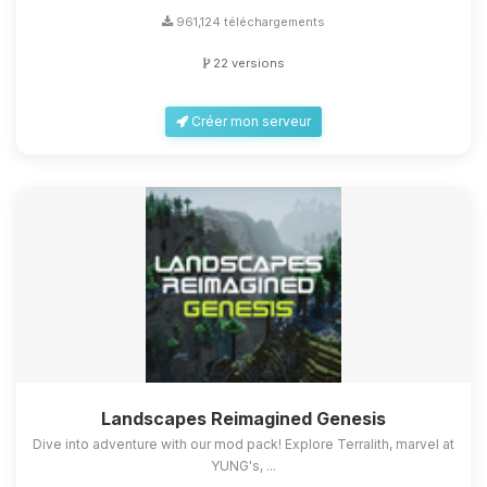
961,124 téléchargements
22 versions
Créer mon serveur
Landscapes Reimagined Genesis
Dive into adventure with our mod pack! Explore Terralith, marvel at
YUNG's, ...