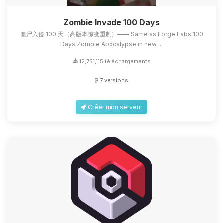
Zombie Invade 100 Days
僵尸入侵 100 天（高版本惊变重制）—— Same as Forge Labs 100
Days Zombie Apocalypse in new ...
12,751,115 téléchargements
7 versions
Créer mon serveur