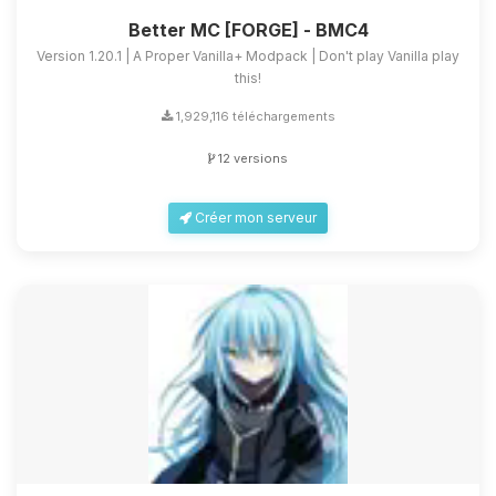
Better MC [FORGE] - BMC4
Version 1.20.1 | A Proper Vanilla+ Modpack | Don't play Vanilla play
this!
1,929,116 téléchargements
12 versions
Créer mon serveur