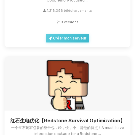
Cobblemon-focused ...
1,216,096 téléchargements
19 versions
Créer mon serveur
红石生电优化【Redstone Survival Optimization】
一个红石玩家必备的整合包，轻，快，小，是他的特点！A must-have
integration package for a Redstone ...