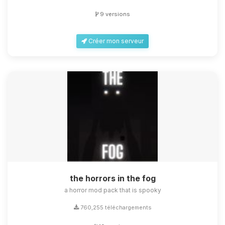
9 versions
Créer mon serveur
the horrors in the fog
a horror mod pack that is spooky
760,255 téléchargements