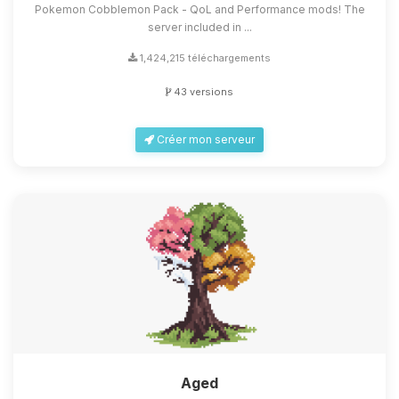
Pokemon Cobblemon Pack - QoL and Performance mods! The
server included in ...
1,424,215 téléchargements
43 versions
Créer mon serveur
Aged