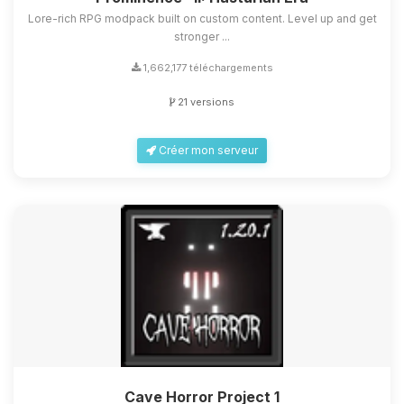
Lore-rich RPG modpack built on custom content. Level up and get
stronger ...
1,662,177 téléchargements
21 versions
Créer mon serveur
Cave Horror Project 1