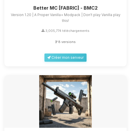
Better MC [FABRIC] - BMC2
Version 1.20 | A Proper Vanilla+ Modpack | Don't play Vanilla play
this!
3,005,774 téléchargements
8 versions
Créer mon serveur
Youpi, enfin quelqu’un pour me
parler ! Moi c’est Choupy, ton petit
assistant BoxToPlay. Dis-moi ce dont
tu as besoin et je vais remuer mes