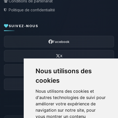
Conditions de partenariat
Politique de confidentialité
SUIVEZ-NOUS
Facebook
X
Nous utilisons des
Discord
cookies
Forum
Nous utilisons des cookies et
d'autres technologies de suivi pour
améliorer votre expérience de
navigation sur notre site, pour
vous montrer un contenu