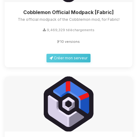
Cobblemon Official Modpack [Fabric]
The official modpack of the Cobblemon mod, for Fabric!
9,469,329 téléchargements
10 versions
Créer mon serveur