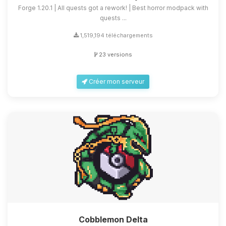
Forge 1.20.1 | All quests got a rework! | Best horror modpack with
quests ...
1,519,194 téléchargements
23 versions
Créer mon serveur
Cobblemon Delta