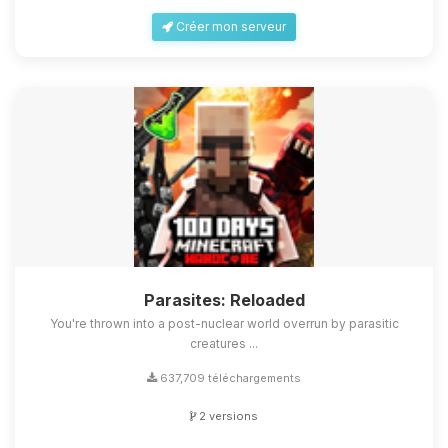
Créer mon serveur
Parasites: Reloaded
You're thrown into a post-nuclear world overrun by parasitic
creatures ...
637,709 téléchargements
2 versions