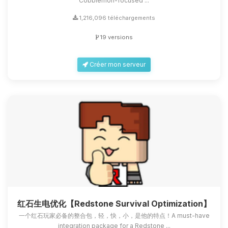
Cobblemon-focused ...
1,216,096 téléchargements
19 versions
Créer mon serveur
红石生电优化【Redstone Survival Optimization】
一个红石玩家必备的整合包，轻，快，小，是他的特点！A must-have
integration package for a Redstone ...