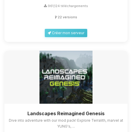
961,124 téléchargements
22 versions
Créer mon serveur
Landscapes Reimagined Genesis
Dive into adventure with our mod pack! Explore Terralith, marvel at
YUNG's, ...