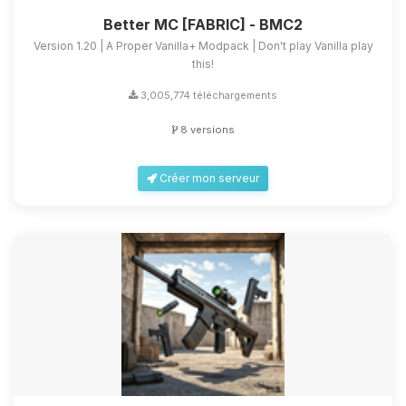
Better MC [FABRIC] - BMC2
Version 1.20 | A Proper Vanilla+ Modpack | Don't play Vanilla play
this!
3,005,774 téléchargements
8 versions
Créer mon serveur
Youpi, enfin quelqu’un pour me
parler ! Moi c’est Choupy, ton petit
assistant BoxToPlay. Dis-moi ce dont
tu as besoin et je vais remuer mes