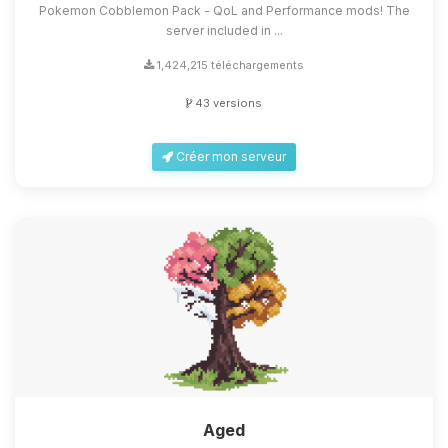
Pokemon Cobblemon Pack - QoL and Performance mods! The
server included in ...
1,424,215 téléchargements
43 versions
Créer mon serveur
Aged