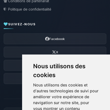
Conditions de partenariat
Politique de confidentialité
SUIVEZ-NOUS
Facebook
X
Nous utilisons des
Discord
cookies
Forum
Nous utilisons des cookies et
d'autres technologies de suivi pour
améliorer votre expérience de
navigation sur notre site, pour
vous montrer un contenu