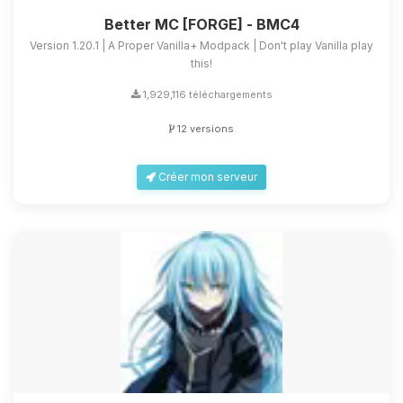
Better MC [FORGE] - BMC4
Version 1.20.1 | A Proper Vanilla+ Modpack | Don't play Vanilla play
this!
1,929,116 téléchargements
12 versions
Créer mon serveur