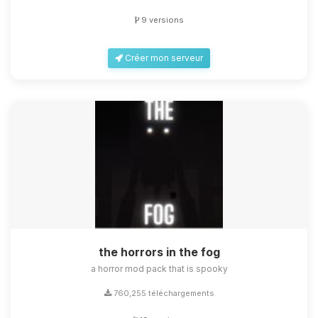
9 versions
Créer mon serveur
the horrors in the fog
a horror mod pack that is spooky
760,255 téléchargements