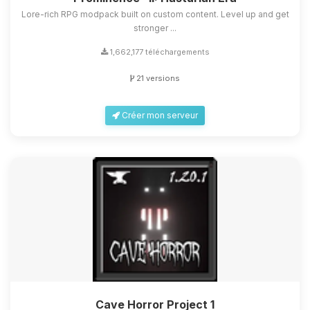
Lore-rich RPG modpack built on custom content. Level up and get
stronger ...
1,662,177 téléchargements
21 versions
Créer mon serveur
Cave Horror Project 1