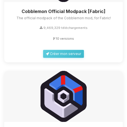
Cobblemon Official Modpack [Fabric]
The official modpack of the Cobblemon mod, for Fabric!
9,469,329 téléchargements
10 versions
Créer mon serveur