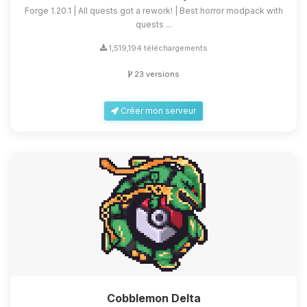
Forge 1.20.1 | All quests got a rework! | Best horror modpack with
quests ...
1,519,194 téléchargements
23 versions
Créer mon serveur
Cobblemon Delta