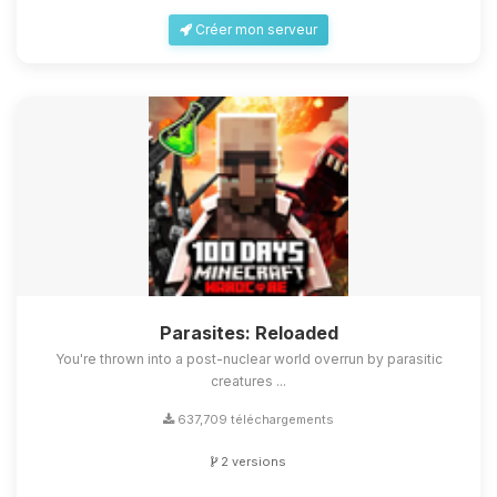
Créer mon serveur
Parasites: Reloaded
You're thrown into a post-nuclear world overrun by parasitic
creatures ...
637,709 téléchargements
2 versions