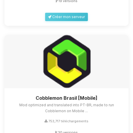
19 versions
Créer mon serveur
Cobblemon Brasil [Mobile]
Mod optimized and translated into PT-BR, made to run
Cobblemon on Mobile ...
753,717 téléchargements
30 versions