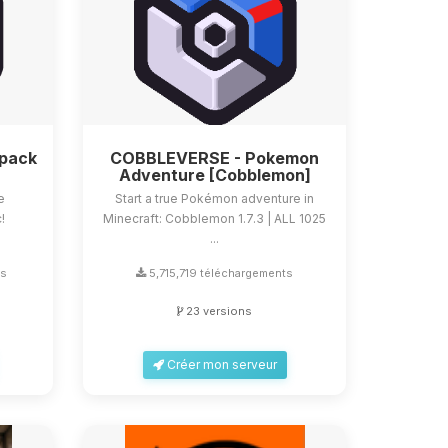
dpack
COBBLEVERSE - Pokemon
Adventure [Cobblemon]
e
Start a true Pokémon adventure in
!
Minecraft: Cobblemon 1.7.3 | ALL 1025
...
ts
5,715,719 téléchargements
23 versions
Créer mon serveur