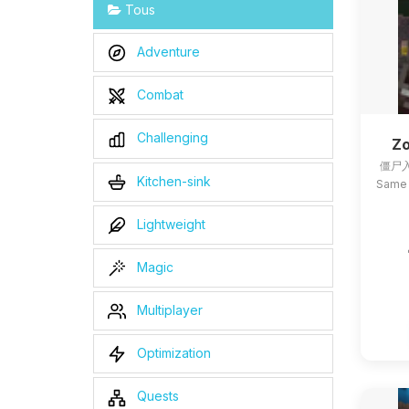
Tous
Adventure
Combat
Challenging
Zo
僵尸入
Kitchen-sink
Same 
Lightweight
Magic
Multiplayer
Optimization
Quests