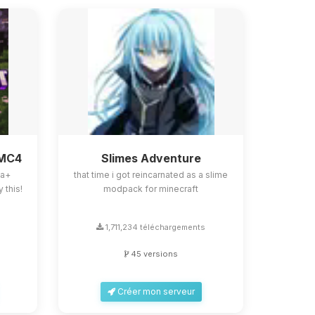
BMC4
Slimes Adventure
la+
that time i got reincarnated as a slime
 this!
modpack for minecraft
s
1,711,234 téléchargements
45 versions
Créer mon serveur