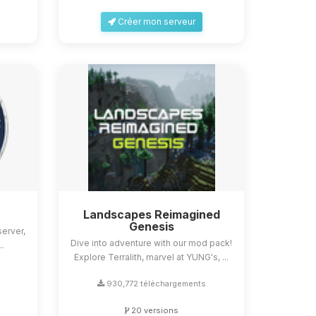
Créer mon serveur
Landscapes Reimagined
Genesis
erver,
Dive into adventure with our mod pack!
..
Explore Terralith, marvel at YUNG's, ...
930,772 téléchargements
20 versions