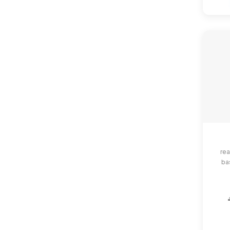
rea
ba