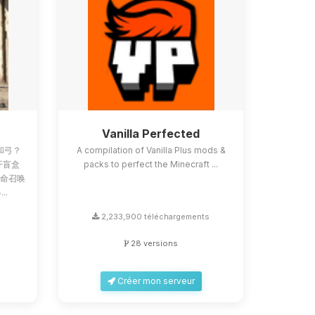
Z
Vanilla Perfected
和弓？
A compilation of Vanilla Plus mods &
像开盲盒
packs to perfect the Minecraft ...
使命召唤
..
s
2,233,900 téléchargements
28 versions
Créer mon serveur