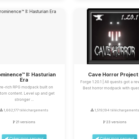
minence™ II: Hasturian
Cave Horror Project
Era
Forge 1.20.1 | All quests got a re
re-rich RPG modpack built on
Best horror modpack with quest
tom content. Level up and get
stronger ...
1,662,177 téléchargements
1,519,194 téléchargement
21 versions
23 versions
Créer mon serveur
Créer mon serveur