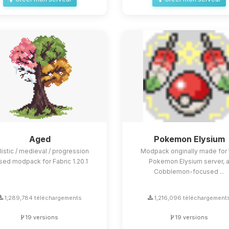
Aged
Pokemon Elysium
listic / medieval / progression
Modpack originally made for 
sed modpack for Fabric 1.20.1
Pokemon Elysium server, 
Cobblemon-focused ...
1,289,784 téléchargements
1,216,096 téléchargement
19 versions
19 versions