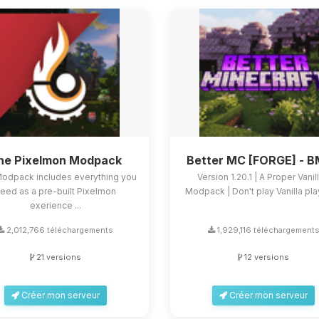
he Pixelmon Modpack
Better MC [FORGE] - 
Modpack includes everything you
Version 1.20.1 | A Proper Vanil
eed as a pre-built Pixelmon
Modpack | Don't play Vanilla play
exerience ...
2,012,766 téléchargements
1,929,116 téléchargement
21 versions
12 versions
Créer mon serveur
Créer mon serveur