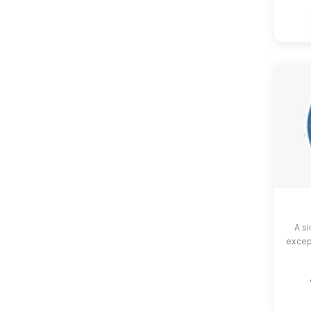
A si
except