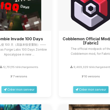
mbie Invade 100 Days
Cobblemon Official Mo
[Fabric]
侵 100 天（高版本惊变重制）——
The official modpack of th
as Forge Labs 100 Days Zombie
Cobblemon mod, for Fabric
Apocalypse in new ...
12,751,115 téléchargements
9,469,329 téléchargemen
7 versions
10 versions
Créer mon serveur
Créer mon serveur