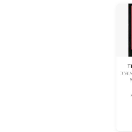
T
This 
n