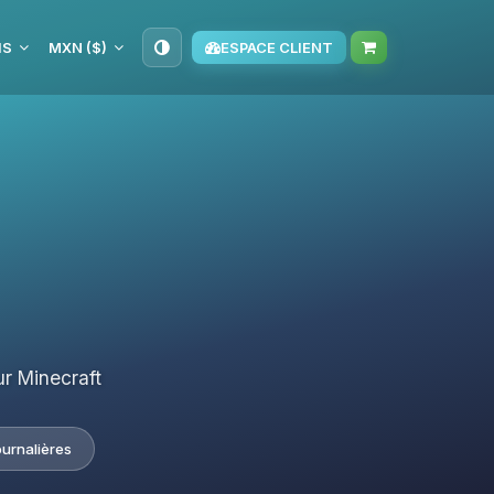
IS
MXN ($)
ESPACE CLIENT
r Minecraft
ournalières