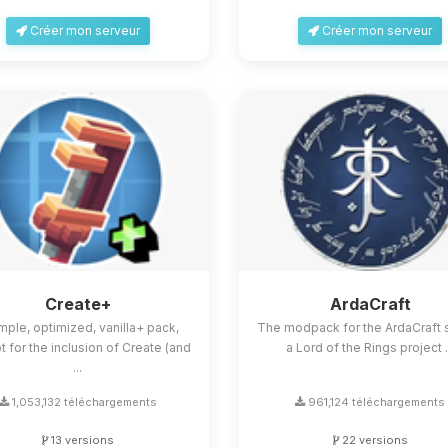
Créer mon serveur
Créer mon serveur
Create+
ArdaCraft
mple, optimized, vanilla+ pack,
The modpack for the ArdaCraft s
 for the inclusion of Create (and
a Lord of the Rings project .
...
1,053,132 téléchargements
961,124 téléchargements
13 versions
22 versions