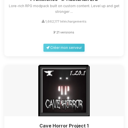
Lore-rich RPG modpack built on custom content. Level up and get
stronger ...
1,662,177 téléchargements
21 versions
Créer mon serveur
Cave Horror Project 1