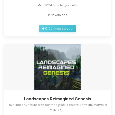
961,124 téléchargements
22 versions
Créer mon serveur
Landscapes Reimagined Genesis
Dive into adventure with our mod pack! Explore Terralith, marvel at
YUNG's, ...