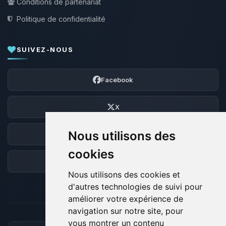
Conditions de partenariat
Politique de confidentialité
SUIVEZ-NOUS
Facebook
X
Nous utilisons des
Discord
cookies
Forum
Nous utilisons des cookies et
d'autres technologies de suivi pour
améliorer votre expérience de
navigation sur notre site, pour
vous montrer un contenu