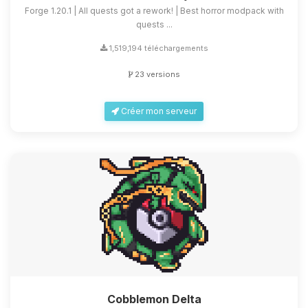
Forge 1.20.1 | All quests got a rework! | Best horror modpack with
quests ...
1,519,194 téléchargements
23 versions
Créer mon serveur
Cobblemon Delta