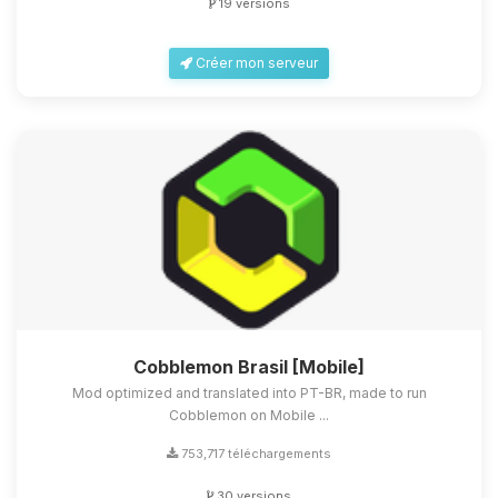
19 versions
Créer mon serveur
Cobblemon Brasil [Mobile]
Mod optimized and translated into PT-BR, made to run
Cobblemon on Mobile ...
753,717 téléchargements
30 versions