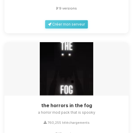
9 versions
Créer mon serveur
the horrors in the fog
a horror mod pack that is spooky
760,255 téléchargements