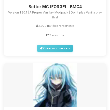
Better MC [FORGE] - BMC4
Version 1.20.1 | A Proper Vanilla+ Modpack | Don't play Vanilla play
this!
1,929,116 téléchargements
12 versions
Créer mon serveur