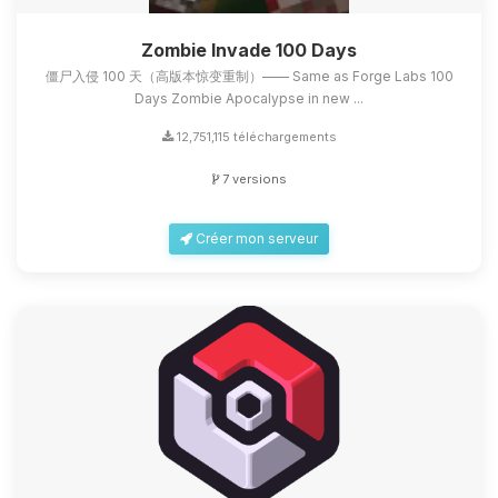
Zombie Invade 100 Days
僵尸入侵 100 天（高版本惊变重制）—— Same as Forge Labs 100
Days Zombie Apocalypse in new ...
12,751,115 téléchargements
7 versions
Créer mon serveur