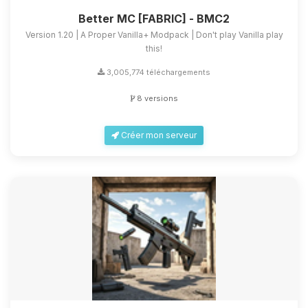
Better MC [FABRIC] - BMC2
Version 1.20 | A Proper Vanilla+ Modpack | Don't play Vanilla play
this!
3,005,774 téléchargements
8 versions
Créer mon serveur
Youpi, enfin quelqu’un pour me
parler ! Moi c’est Choupy, ton petit
assistant BoxToPlay. Dis-moi ce dont
tu as besoin et je vais remuer mes