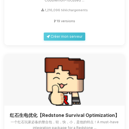
Cobblemon-focused ...
1,216,096 téléchargements
19 versions
Créer mon serveur
红石生电优化【Redstone Survival Optimization】
一个红石玩家必备的整合包，轻，快，小，是他的特点！A must-have
integration package for a Redstone ...