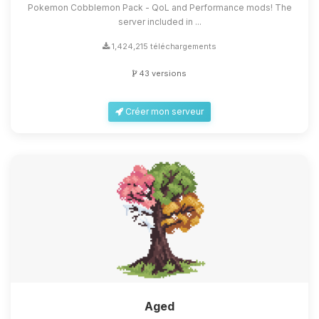
Pokemon Cobblemon Pack - QoL and Performance mods! The
server included in ...
1,424,215 téléchargements
43 versions
Créer mon serveur
Aged