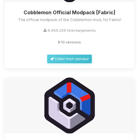
Cobblemon Official Modpack [Fabric]
The official modpack of the Cobblemon mod, for Fabric!
9,469,329 téléchargements
10 versions
Créer mon serveur