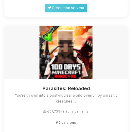
Créer mon serveur
Parasites: Reloaded
You're thrown into a post-nuclear world overrun by parasitic
creatures ...
637,709 téléchargements
2 versions