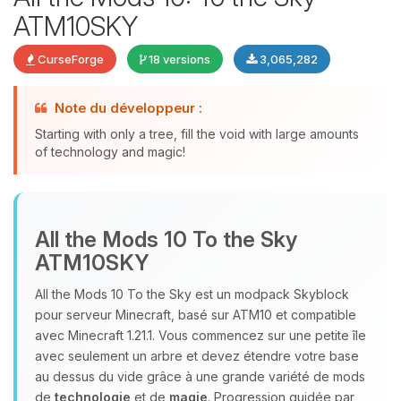
ATM10SKY
CurseForge
18 versions
3,065,282
Note du développeur :
Starting with only a tree, fill the void with large amounts
of technology and magic!
Youpi, enfin quelqu’un pour me
parler ! Moi c’est Choupy, ton petit
assistant BoxToPlay. Dis-moi ce dont
All the Mods 10 To the Sky
tu as besoin et je vais remuer mes
ATM10SKY
petits circuits pour t’aider.
All the Mods 10 To the Sky est un modpack Skyblock
07/08/2026 à 05:41
pour serveur Minecraft, basé sur ATM10 et compatible
avec Minecraft 1.21.1. Vous commencez sur une petite île
avec seulement un arbre et devez étendre votre base
au dessus du vide grâce à une grande variété de mods
de
technologie
et de
magie
. Progression guidée par