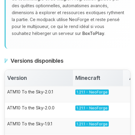
des quêtes optionnelles, automatismes avancés,
dimensions à explorer et ressources exotiques rythment
la partie. Ce modpack utilise NeoForge et reste pensé
pour le multijoueur, ce qui le rend idéal si vous
souhaitez héberger un serveur sur
BoxToPlay
.
Versions disponibles
Version
Minecraft
Ac
ATM10 To the Sky-2.0.1
1.21.1 - NeoForge
ATM10 To the Sky-2.0.0
1.21.1 - NeoForge
ATM10 To the Sky-1.9.1
1.21.1 - NeoForge